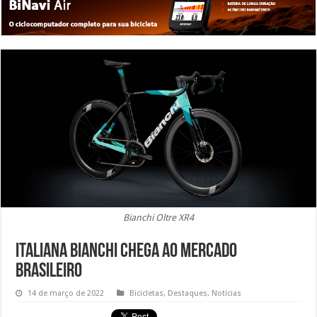
Bianchi Oltre XR4
Italiana Bianchi chega ao mercado
brasileiro
14 de março de 2022
Bicicletas
,
Destaques
,
Notícias