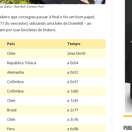
las Gantz / Red Bull Content Pool
sileiro que conseguiu passar à final e fez um bom papel,
s77 do vencedor), utilizando uma bike de Downhill – ao
ram por usar bicicletas de Enduro.
País
Tempo
Chile
2min18s95
República Tcheca
a 0s04
Alemanha
a 0s32
Colômbia
a 0s57
Colômbia
a 1s60
Chile
a 1s95
Brasil
a 2s77
Chile
a 3s76
Publ
Peru
a 6s08