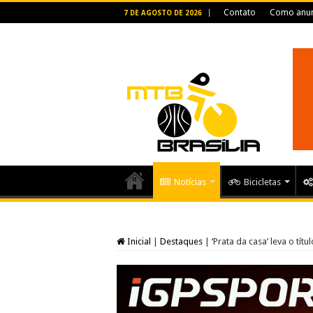
Contato
Como anun
7 DE AGOSTO DE 2026
Notícias
Bicicletas
Inicial
|
Destaques
|
‘Prata da casa’ leva o tí