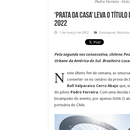
Pedro Ferreira - Foto
‘Prata da casa’ leva o título
2022
1 de março de 2022
Destaques
,
Notícias
Pela segunda vez consecutiva, chileno Ped
Urbano da América do Sul. Brasileiro Lucas
N
este último fim de semana, as sinuosa
converter-se no cenário da prova de 
Bull Valparaíso Cerro Abajo
que, e
do piloto
Pedro Ferreira
. Com uma decida i
bicampeão do evento, por apenas 0s04. O a
portuária do Chile.