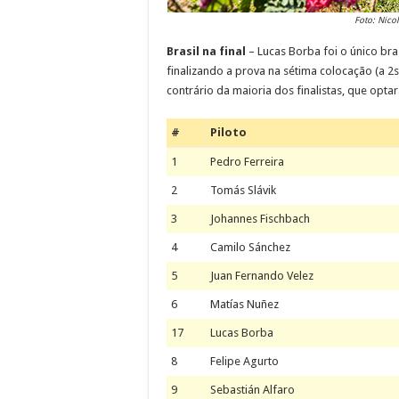
Foto: Nico
Brasil na final
– Lucas Borba foi o único bra
finalizando a prova na sétima colocação (a 2
contrário da maioria dos finalistas, que opta
#
Piloto
1
Pedro Ferreira
2
Tomás Slávik
3
Johannes Fischbach
4
Camilo Sánchez
5
Juan Fernando Velez
6
Matías Nuñez
17
Lucas Borba
8
Felipe Agurto
9
Sebastián Alfaro