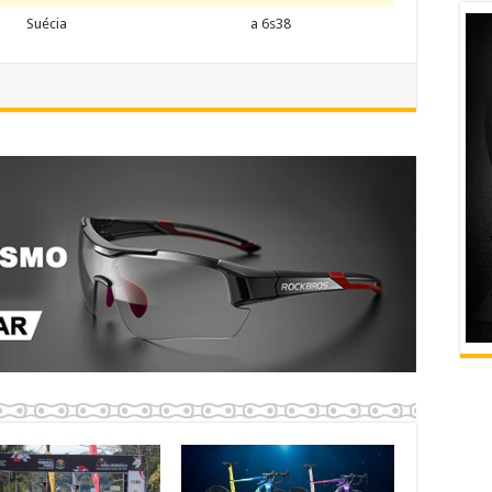
Suécia
a 6s38