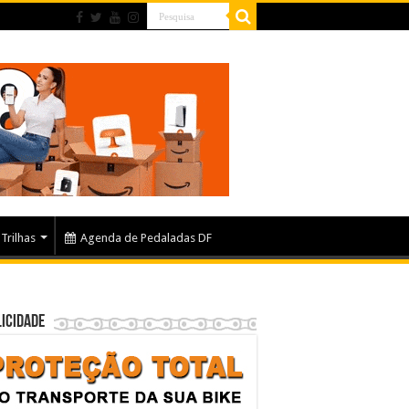
Trilhas
Agenda de Pedaladas DF
icidade