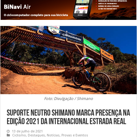
Foto: Divulgação / Shimano
Suporte Neutro Shimano marca presença na
edição 2021 da Internacional Estrada Real
13 de julho de 2021
Ciclismo
,
Destaques
,
Notícias
,
Provas e Eventos