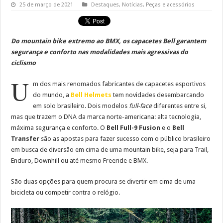
25 de março de 2021
Destaques
,
Notícias
,
Peças e acessórios
Do mountain bike extremo ao BMX, os c
apacetes Bell garantem
segurança e conforto nas modalidades mais agressivas do
ciclismo
U
m dos mais renomados fabricantes de capacetes esportivos
do mundo, a
Bell Helmets
tem novidades desembarcando
em solo brasileiro. Dois modelos
full-face
diferentes entre si,
mas que trazem o DNA da marca norte-americana: alta tecnologia,
máxima segurança e conforto. O
Bell Full-9 Fusion
e o
Bell
Transfer
são as apostas para fazer sucesso com o público brasileiro
em busca de diversão em cima de uma mountain bike, seja para Trail,
Enduro, Downhill ou até mesmo Freeride e BMX.
São duas opções para quem procura se divertir em cima de uma
bicicleta ou competir contra o relógio.