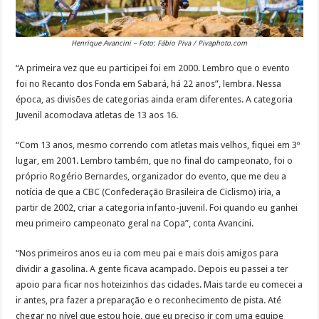
Henrique Avancini – Foto: Fábio Piva / Pivaphoto.com
“A primeira vez que eu participei foi em 2000. Lembro que o evento
foi no Recanto dos Fonda em Sabará, há 22 anos”, lembra. Nessa
época, as divisões de categorias ainda eram diferentes. A categoria
Juvenil acomodava atletas de 13 aos 16.
“Com 13 anos, mesmo correndo com atletas mais velhos, fiquei em 3º
lugar, em 2001. Lembro também, que no final do campeonato, foi o
próprio Rogério Bernardes, organizador do evento, que me deu a
notícia de que a CBC (Confederação Brasileira de Ciclismo) iria, a
partir de 2002, criar a categoria infanto-juvenil. Foi quando eu ganhei
meu primeiro campeonato geral na Copa”, conta Avancini.
“Nos primeiros anos eu ia com meu pai e mais dois amigos para
dividir a gasolina. A gente ficava acampado. Depois eu passei a ter
apoio para ficar nos hoteizinhos das cidades. Mais tarde eu comecei a
ir antes, pra fazer a preparação e o reconhecimento de pista. Até
chegar no nível que estou hoje, que eu preciso ir com uma equipe