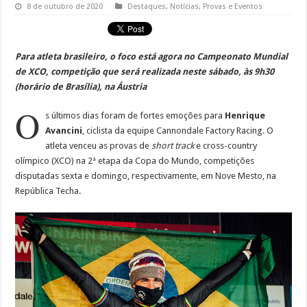
8 de outubro de 2020
Destaques
,
Notícias
,
Provas e Eventos
Para atleta brasileiro, o foco está agora no Campeonato Mundial
de XCO, competição que será realizada neste sábado, às 9h30
(horário de Brasília), na Áustria
O
s últimos dias foram de fortes emoções para
Henrique
Avancini
, ciclista da equipe Cannondale Factory Racing. O
atleta venceu as provas de
short track
e cross-country
olímpico (XCO) na 2ª etapa da Copa do Mundo, competições
disputadas sexta e domingo, respectivamente, em Nove Mesto, na
República Techa.