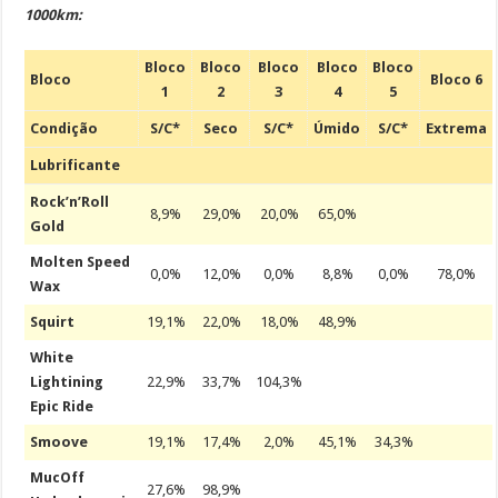
1000km:
Bloco
Bloco
Bloco
Bloco
Bloco
Bloco
Bloco 6
1
2
3
4
5
Condição
S/C*
Seco
S/C*
Úmido
S/C*
Extrema
Lubrificante
Rock’n’Roll
8,9%
29,0%
20,0%
65,0%
Gold
Molten Speed
0,0%
12,0%
0,0%
8,8%
0,0%
78,0%
Wax
Squirt
19,1%
22,0%
18,0%
48,9%
White
Lightining
22,9%
33,7%
104,3%
Epic Ride
Smoove
19,1%
17,4%
2,0%
45,1%
34,3%
MucOff
27,6%
98,9%