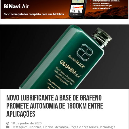
Novo lubrificante a base de grafeno
promete autonomia de 1800km entre
aplicações
18 de junho de 2020
Destaques
,
Notícias
,
Oficina Mecânica
,
Peças e acessórios
,
Tecnologia