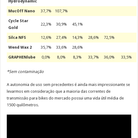
Hydrodynamic
MucOff Nano
37,7%
107,7%
Cycle Star
22,3%
30,9%
45,1%
Gold
Silca NFS
12,6%
27,4%
14,3%
28,6%
72,5%
Wend Wax 2
35,7%
33,6%
28,6%
GRAPHENlube
0,0%
8,0%
8,3%
33,7%
36,0%
33,5%
*Sem contaminação
A autonomia de uso sem precedentes é ainda mais impressionante se
levarmos em consideração que a maioria das correntes de
transmissão para bikes do mercado possui uma vida útil média de
1500 quilômetros.