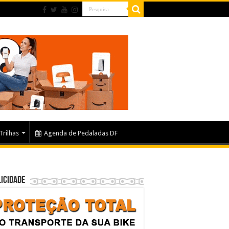
Trilhas
Agenda de Pedaladas DF
icidade