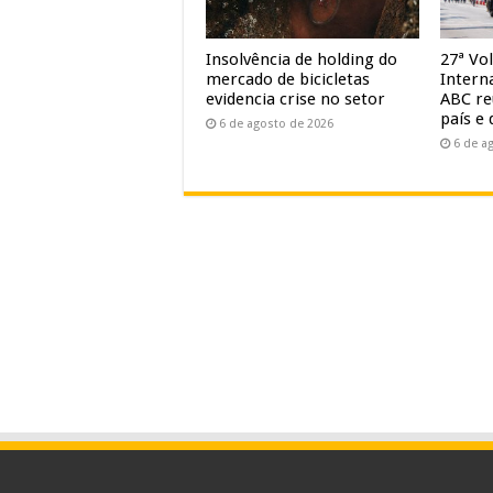
Insolvência de holding do
27ª Vol
mercado de bicicletas
Intern
evidencia crise no setor
ABC re
país e 
6 de agosto de 2026
6 de a