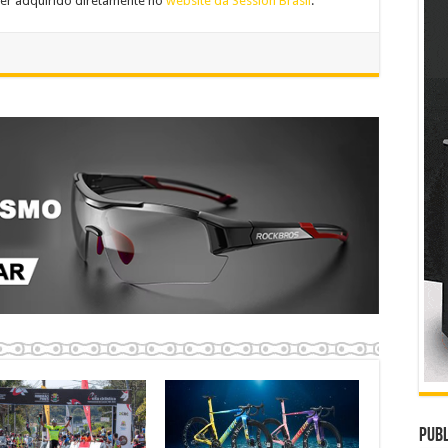
er adquirido diretamente no
website da Session Brasil
.
Publ