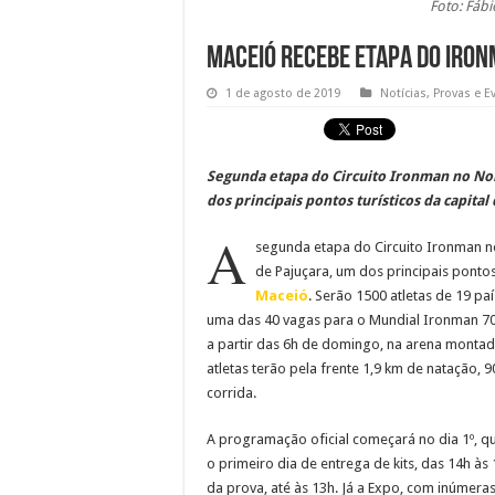
Foto: Fábi
Maceió recebe etapa do Iron
1 de agosto de 2019
Notícias
,
Provas e E
Segunda etapa do Circuito Ironman no Nor
dos principais pontos turísticos da capital
A
segunda etapa do Circuito Ironman n
de Pajuçara, um dos principais pontos
Maceió
. Serão 1500 atletas de 19 pa
uma das 40 vagas para o Mundial Ironman 70
a partir das 6h de domingo, na arena montada
atletas terão pela frente 1,9 km de natação, 
corrida.
A programação oficial começará no dia 1º, qu
o primeiro dia de entrega de kits, das 14h às
da prova, até às 13h. Já a Expo, com inúmera