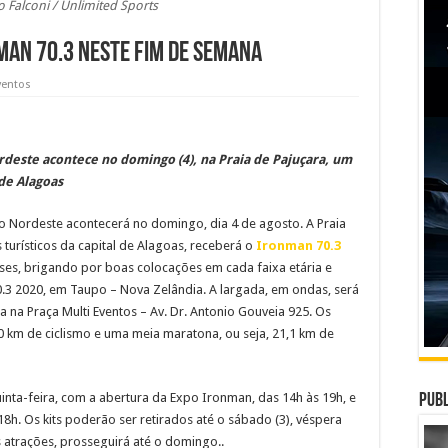
o Falconi / Unlimited Sports
man 70.3 neste fim de semana
ventos
deste acontece no domingo (4), na Praia de Pajuçara, um
 de Alagoas
o Nordeste acontecerá no domingo, dia 4 de agosto. A Praia
 turísticos da capital de Alagoas, receberá o
Ironman 70.3
íses, brigando por boas colocações em cada faixa etária e
.3 2020, em Taupo – Nova Zelândia. A largada, em ondas, será
 na Praça Multi Eventos – Av. Dr. Antonio Gouveia 925. Os
90 km de ciclismo e uma meia maratona, ou seja, 21,1 km de
inta-feira, com a abertura da Expo Ironman, das 14h às 19h, e
Publ
 18h. Os kits poderão ser retirados até o sábado (3), véspera
s atrações, prosseguirá até o domingo..