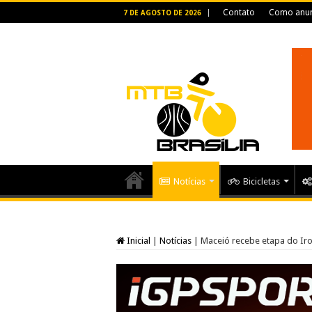
Contato
Como anun
7 DE AGOSTO DE 2026
Notícias
Bicicletas
Inicial
|
Notícias
|
Maceió recebe etapa do Ir