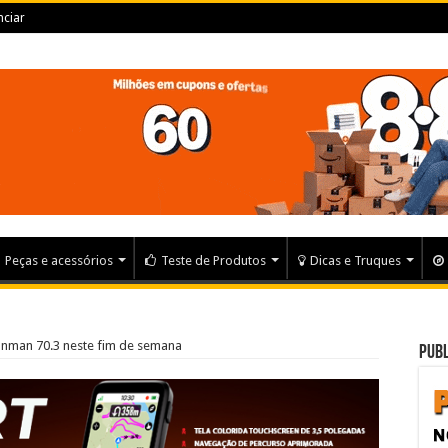
ciar
Peças e acessórios
Teste de Produtos
Dicas e Truques
onman 70.3 neste fim de semana
Publ