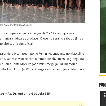
bio Falconi / Unlimited Sports
ds, competição para crianças de 2 a 12 anos, que visa
e maneira lúdica e agradável. O evento será no sábado (3), às
ão abertas no site oficial.
 garantiu o bicampeonato no Feminino, enquanto no Masculino
Santos. Vanessa venceu com o tempo de 4h22min03seg, seguida
e Paula Ponte Moreira (4h29min22seg). Já Cid, marcou o
 Rodrigo Lobo (4h02min21seg) e em terceiro José Belarmino
Publ
tos – Av. Dr. Antonio Gouveia 925.