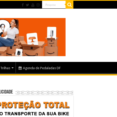
Trilhas
Agenda de Pedaladas DF
icidade