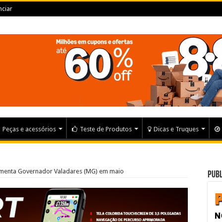
ciar
Peças e acessórios
Teste de Produtos
Dicas e Truques
menta Governador Valadares (MG) em maio
Publ