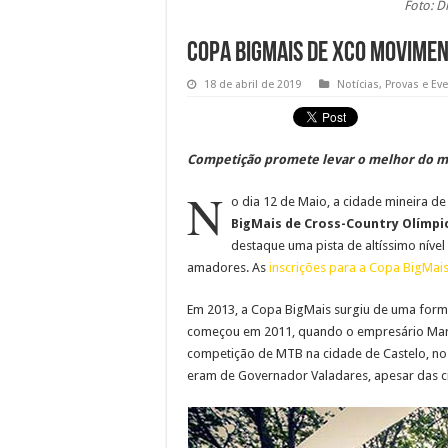
Foto: D
Copa BigMais de XCO movime
18 de abril de 2019
Notícias
,
Provas e Ev
Competição promete levar o melhor do mou
N
o dia 12 de Maio, a cidade mineira d
BigMais de Cross-Country Olímpi
destaque uma pista de altíssimo nível
amadores. As
inscrições para a Copa BigMais 
Em 2013, a Copa BigMais surgiu de uma forma
começou em 2011, quando o empresário Mar
competição de MTB na cidade de Castelo, no E
eram de Governador Valadares, apesar das c