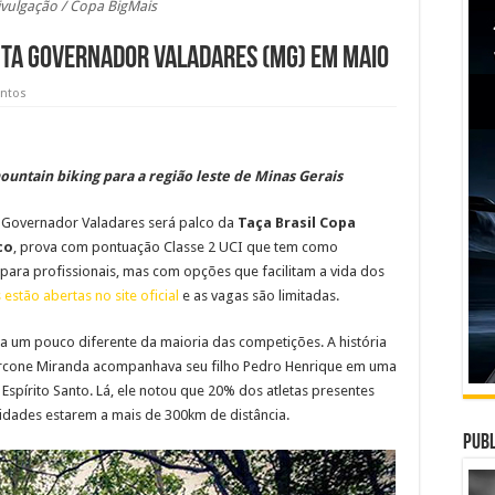
ivulgação / Copa BigMais
nta Governador Valadares (MG) em maio
entos
ntain biking para a região leste de Minas Gerais
e Governador Valadares será palco da
Taça Brasil Copa
co
, prova com pontuação Classe 2 UCI que tem como
 para profissionais, mas com opções que facilitam a vida dos
estão abertas no site oficial
e as vagas são limitadas.
 um pouco diferente da maioria das competições. A história
cone Miranda acompanhava seu filho Pedro Henrique em uma
spírito Santo. Lá, ele notou que 20% dos atletas presentes
idades estarem a mais de 300km de distância.
Publ