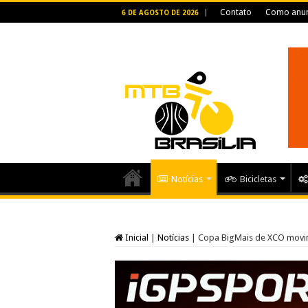
Contato
Como anun
6 DE AGOSTO DE 2026
Notícias
Bicicletas
Inicial
|
Notícias
|
Copa BigMais de XCO movi