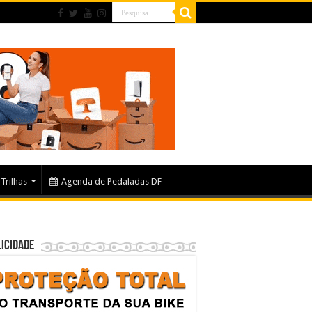
Trilhas
Agenda de Pedaladas DF
icidade