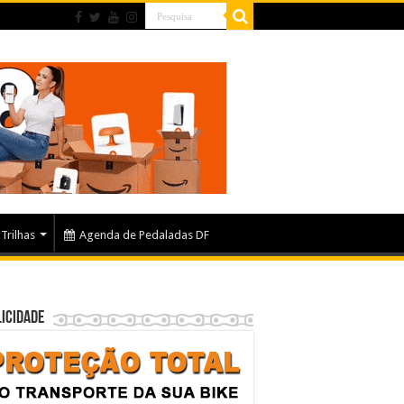
Trilhas
Agenda de Pedaladas DF
icidade