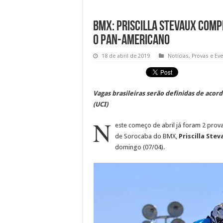
BMX: Priscilla Stevaux comp
o Pan-Americano
18 de abril de 2019
Notícias
,
Provas e Ev
Vagas brasileiras serão definidas de acord
(UCI)
N
este começo de abril já foram 2 prova
de Sorocaba do BMX,
Priscilla Stev
domingo (07/04).