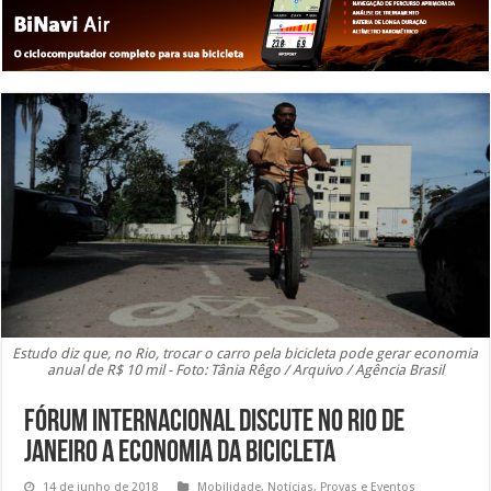
Estudo diz que, no Rio, trocar o carro pela bicicleta pode gerar economia
anual de R$ 10 mil - Foto: Tânia Rêgo / Arquivo / Agência Brasil
Fórum internacional discute no Rio de
Janeiro a economia da bicicleta
14 de junho de 2018
Mobilidade
,
Notícias
,
Provas e Eventos