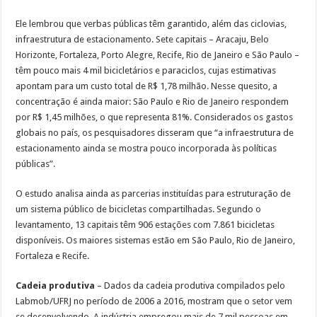
Ele lembrou que verbas públicas têm garantido, além das ciclovias,
infraestrutura de estacionamento. Sete capitais – Aracaju, Belo
Horizonte, Fortaleza, Porto Alegre, Recife, Rio de Janeiro e São Paulo –
têm pouco mais 4 mil bicicletários e paraciclos, cujas estimativas
apontam para um custo total de R$ 1,78 milhão. Nesse quesito, a
concentração é ainda maior: São Paulo e Rio de Janeiro respondem
por R$ 1,45 milhões, o que representa 81%. Considerados os gastos
globais no país, os pesquisadores disseram que “a infraestrutura de
estacionamento ainda se mostra pouco incorporada às políticas
públicas”.
O estudo analisa ainda as parcerias instituídas para estruturação de
um sistema público de bicicletas compartilhadas. Segundo o
levantamento, 13 capitais têm 906 estações com 7.861 bicicletas
disponíveis. Os maiores sistemas estão em São Paulo, Rio de Janeiro,
Fortaleza e Recife.
Cadeia produtiva
– Dados da cadeia produtiva compilados pelo
Labmob/UFRJ no período de 2006 a 2016, mostram que o setor vem
se desenvolvendo. A indústria empregou mais de 7 mil pessoas em