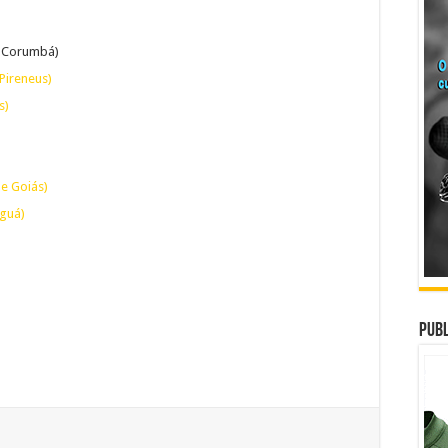
e Corumbá)
Pireneus)
s)
de Goiás)
aguá)
Publ