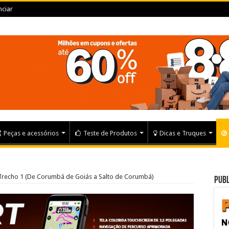
ciar
Peças e acessórios
Teste de Produtos
Dicas e Truques
Trecho 1 (De Corumbá de Goiás a Salto de Corumbá)
Publ