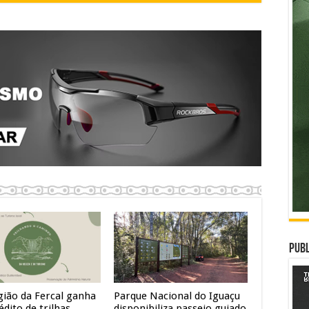
Publ
gião da Fercal ganha
Parque Nacional do Iguaçu
édito de trilhas
disponibiliza passeio guiado