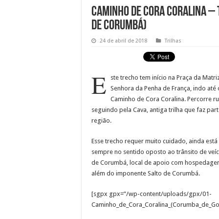
Caminho de Cora Coralina – 
de Corumbá)
24 de abril de 2018
Trilhas
E
ste trecho tem início na Praça da Matr
Senhora da Penha de França, indo até o
Caminho de Cora Coralina. Percorre ru
seguindo pela Cava, antiga trilha que faz pa
região.
Esse trecho requer muito cuidado, ainda est
sempre no sentido oposto ao trânsito de veíc
de Corumbá, local de apoio com hospedagem,
além do imponente Salto de Corumbá.
[sgpx gpx=”/wp-content/uploads/gpx/01-
Caminho_de_Cora_Coralina_(Corumba_de_Goi