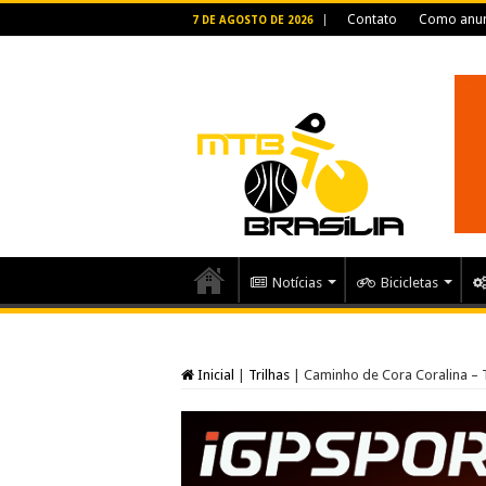
Contato
Como anun
7 DE AGOSTO DE 2026
Notícias
Bicicletas
Inicial
|
Trilhas
|
Caminho de Cora Coralina – 