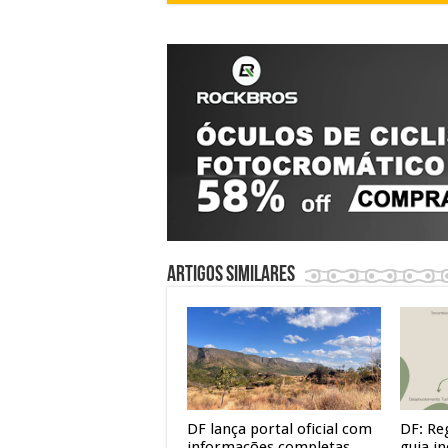
Artigos similares
DF lança portal oficial com
DF: Re
informações completas
guia in