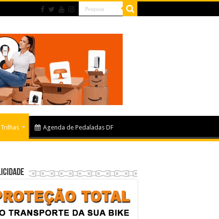
Trilhas
Agenda de Pedaladas DF
icidade