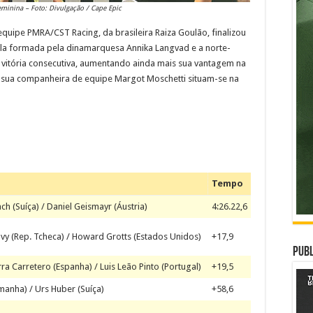
eminina – Foto: Divulgação / Cape Epic
equipe PMRA/CST Racing, da brasileira Raiza Goulão, finalizou
pla formada pela dinamarquesa Annika Langvad e a norte-
vitória consecutiva, aumentando ainda mais sua vantagem na
 e sua companheira de equipe Margot Moschetti situam-se na
Tempo
ch (Suíça) / Daniel Geismayr (Áustria)
4:26.22,6
avy (Rep. Tcheca) / Howard Grotts (Estados Unidos)
+17,9
Publ
ra Carretero (Espanha) / Luis Leão Pinto (Portugal)
+19,5
emanha) / Urs Huber (Suíça)
+58,6