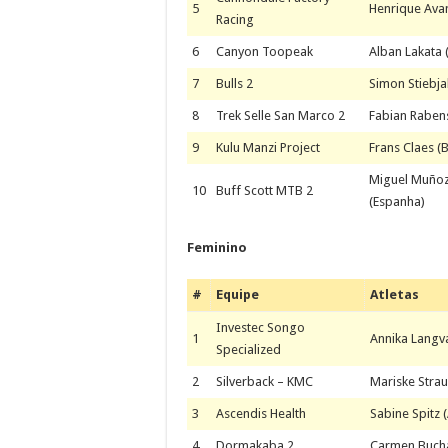
5
Henrique Avan
Racing
6
Canyon Toopeak
Alban Lakata (
7
Bulls 2
Simon Stiebj
8
Trek Selle San Marco 2
Fabian Rabenst
9
Kulu Manzi Project
Frans Claes (
Miguel Muñoz
10
Buff Scott MTB 2
(Espanha)
Feminino
#
Equipe
Atletas
Investec Songo
1
Annika Langva
Specialized
2
Silverback – KMC
Mariske Straus
3
Ascendis Health
Sabine Spitz 
4
Dormakaba 2
Carmen Buchac