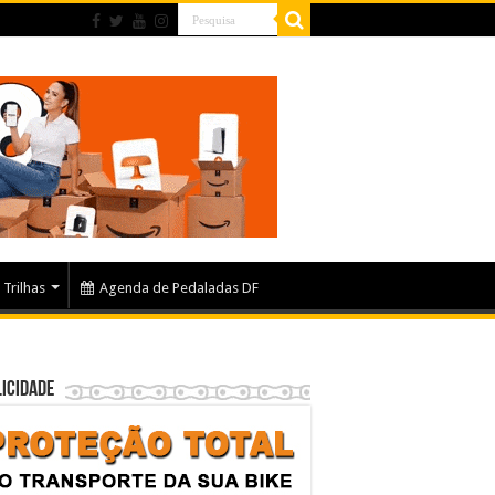
Trilhas
Agenda de Pedaladas DF
icidade