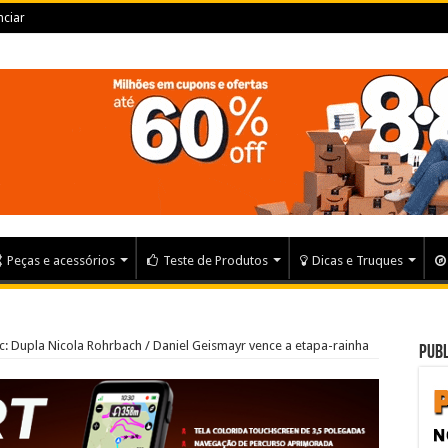
ciar
Peças e acessórios
Teste de Produtos
Dicas e Truques
c: Dupla Nicola Rohrbach / Daniel Geismayr vence a etapa-rainha
Publ