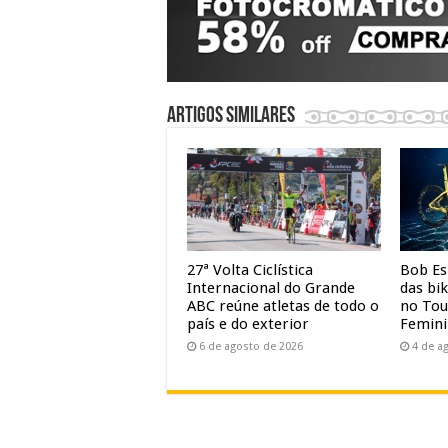
Artigos similares
27ª Volta Ciclística
Bob Es
Internacional do Grande
das bi
ABC reúne atletas de todo o
no Tou
país e do exterior
Femin
6 de agosto de 2026
4 de a