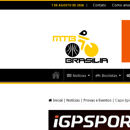
Contato
Como anun
7 DE AGOSTO DE 2026
Notícias
Bicicletas
Inicial
|
Notícias
|
Provas e Eventos
|
Cape Epi