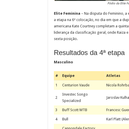
Pódio da Elite F
Elite Feminina
– Na disputa do Feminino, a 
a etapa na 6ª colocação, no dia em que a du
americana Kate Courtney completam a quinta 
liderança da classificação geral, onde Raiza
sexta posição.
Resultados da 4ª etapa
Masculino
#
Equipe
Atletas
1
Centurion Vaude
Nicola Rohrba
Investec Songo
2
Jaroslav Kulh
Specialized
3
Buff Scott MTB
Francesc Guer
4
Bull
Karl Platt (Al
Cannondale Factory