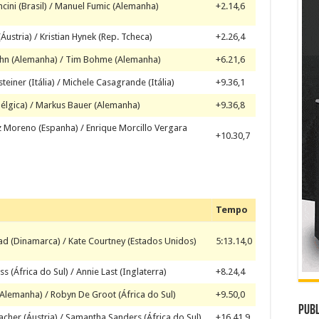
cini (Brasil) / Manuel Fumic (Alemanha)
+2.14,6
Áustria) / Kristian Hynek (Rep. Tcheca)
+2.26,4
ahn (Alemanha) / Tim Bohme (Alemanha)
+6.21,6
einer (Itália) / Michele Casagrande (Itália)
+9.36,1
Bélgica) / Markus Bauer (Alemanha)
+9.36,8
 Moreno (Espanha) / Enrique Morcillo Vergara
+10.30,7
Tempo
d (Dinamarca) / Kate Courtney (Estados Unidos)
5:13.14,0
s (África do Sul) / Annie Last (Inglaterra)
+8.24,4
(Alemanha) / Robyn De Groot (África do Sul)
+9.50,0
Publ
her (Áustria) / Samantha Sanders (África do Sul)
+16.41,9