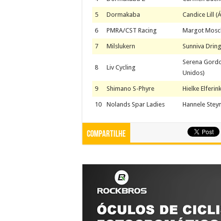
5
Dormakaba
Candice Lill (
6
PMRA/CST Racing
Margot Mosche
7
Milslukern
Sunniva Dring
Serena Gordo
8
Liv Cycling
Unidos)
9
Shimano S-Phyre
Hielke Elferin
10
Nolands Spar Ladies
Hannele Steyn 
Compartilhe