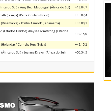
África do Sul) / Amy Beth Mcdougall (África do Sul)
+19.04,7
tti (França) /Raiza Goulão (Brasil)
+35.07,4
 (Dinamarca) / Kristin Aamodt (Dinamarca)
+38.00,1
n (Estados Unidos) /Kaysee Armstrong (Estados
+39.15,0
k (Holanda) / Cornelia Hug (Suíça)
+42.15,2
(África do Sul) / Jeannie Dreyer (África do Sul)
+56.54,5