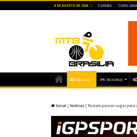
Contato
Como anun
6 DE AGOSTO DE 2026
Notícias
Bicicletas
Inicial
|
Notícias
|
Restam poucas vagas para a