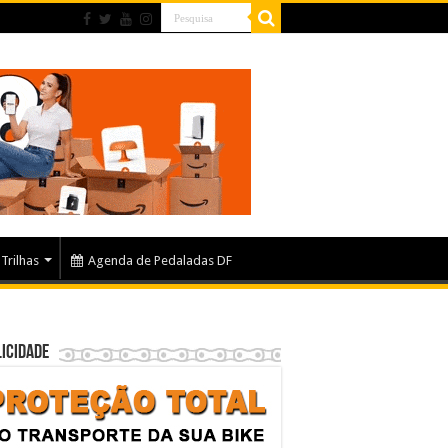
Trilhas
Agenda de Pedaladas DF
icidade