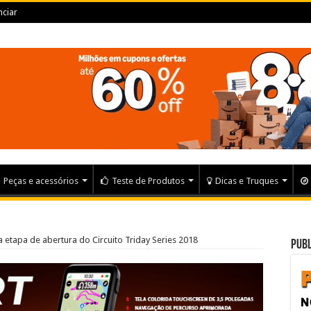
ciar
Peças e acessórios
Teste de Produtos
Dicas e Truques
 etapa de abertura do Circuito Triday Series 2018
Publ