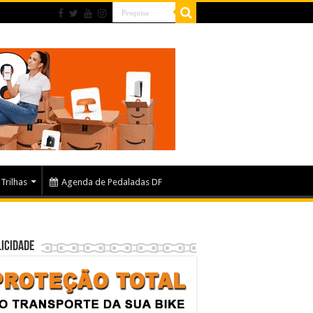
Trilhas
Agenda de Pedaladas DF
icidade