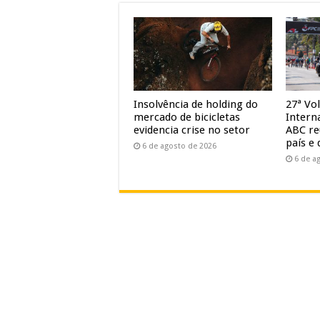
Insolvência de holding do
27ª Vol
mercado de bicicletas
Intern
evidencia crise no setor
ABC re
país e 
6 de agosto de 2026
6 de a