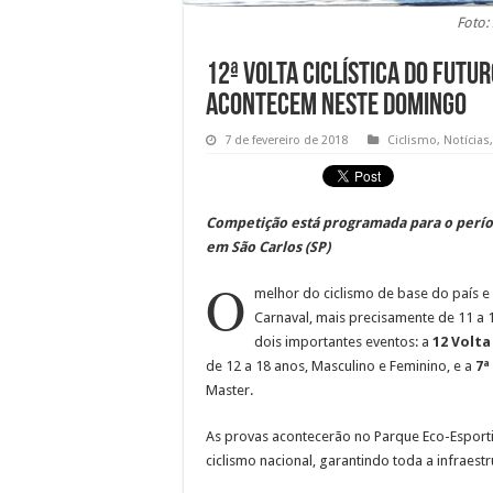
Foto: 
12ª Volta Ciclística do Futur
acontecem neste domingo
7 de fevereiro de 2018
Ciclismo
,
Notícias
Competição está programada para o períod
em São Carlos (SP)
O
melhor do ciclismo de base do país e 
Carnaval, mais precisamente de 11 a 1
dois importantes eventos: a
12 Volta
de 12 a 18 anos, Masculino e Feminino, e a
7ª
Master.
As provas acontecerão no Parque Eco-Esport
ciclismo nacional, garantindo toda a infraes