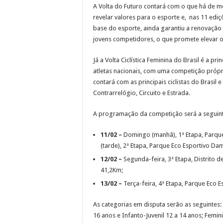
A Volta do Futuro contará com o que há de me
revelar valores para o esporte e, nas 11 ediç
base do esporte, ainda garantiu a renovação 
jovens competidores, o que promete elevar o 
Já a Volta Ciclística Feminina do Brasil é a p
atletas nacionais, com uma competição própr
contará com as principais ciclistas do Brasil
Contrarrelógio, Circuito e Estrada.
A programação da competição será a seguint
11/02 –
Domingo (manhã), 1ª Etapa, Parque
(tarde), 2ª Etapa, Parque Eco Esportivo Dam
12/02 –
Segunda-feira, 3ª Etapa, Distrito d
41,2Km;
13/02 –
Terça-feira, 4ª Etapa, Parque Eco E
As categorias em disputa serão as seguintes: V
16 anos e Infanto-Juvenil 12 a 14 anos; Femini