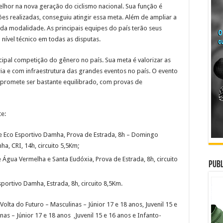
lhor na nova geração do ciclismo nacional. Sua função é
ões realizadas, conseguiu atingir essa meta. Além de ampliar a
da modalidade. As principais equipes do país terão seus
nível técnico em todas as disputas.
rincipal competição do gênero no país. Sua meta é valorizar as
ia e com infraestrutura das grandes eventos no país. O evento
 e promete ser bastante equilibrado, com provas de
e:
 Eco Esportivo Damha, Prova de Estrada, 8h – Domingo
ha, CRI, 14h, circuito 5,5Km;
e Água Vermelha e Santa Eudóxia, Prova de Estrada, 8h, circuito
Publ
sportivo Damha, Estrada, 8h, circuito 8,5Km.
olta do Futuro – Masculinas – Júnior 17 e 18 anos, Juvenil 15 e
nas – Júnior 17 e 18 anos ,Juvenil 15 e 16 anos e Infanto-