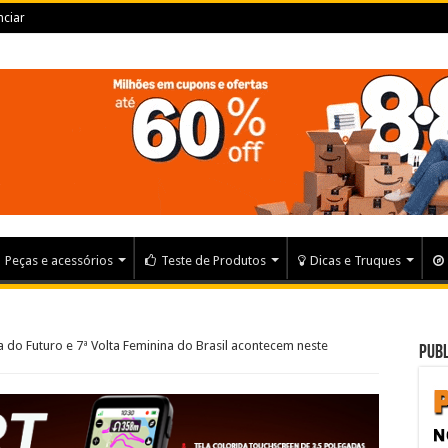
ciar
Peças e acessórios
Teste de Produtos
Dicas e Truques
ica do Futuro e 7ª Volta Feminina do Brasil acontecem neste
Publ