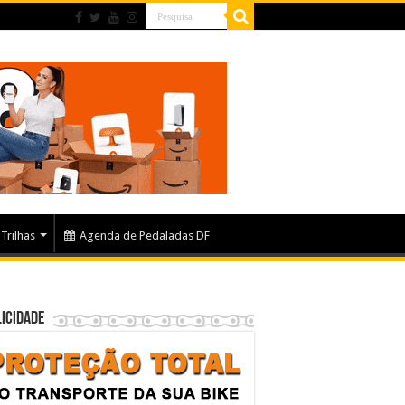
Trilhas
Agenda de Pedaladas DF
icidade