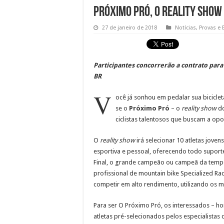
Próximo Pró, o reality show
27 de janeiro de 2018
Notícias
,
Provas e 
Participantes concorrerão a contrato para
BR
V
ocê já sonhou em pedalar sua bicicle
se o
Próximo Pró
– o
reality show
do
ciclistas talentosos que buscam a op
O
reality show
irá selecionar 10 atletas jove
esportiva e pessoal, oferecendo todo suport
Final, o grande campeão ou campeã da tempor
profissional de mountain bike Specialized Raci
competir em alto rendimento, utilizando os
Para ser O Próximo Pró, os interessados – h
atletas pré-selecionados pelos especialistas