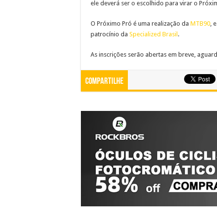
ele deverá ser o escolhido para virar o Próxi
O Próximo Pró é uma realização da
MTB90
, 
patrocínio da
Specialized Brasil
.
As inscrições serão abertas em breve, aguar
Compartilhe