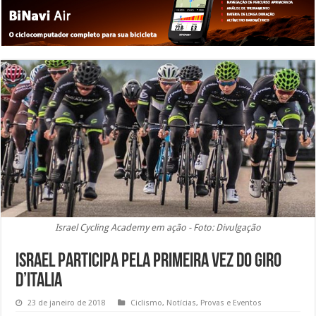
Israel Cycling Academy em ação - Foto: Divulgação
Israel participa pela primeira vez do Giro
d’Italia
23 de janeiro de 2018
Ciclismo
,
Notícias
,
Provas e Eventos