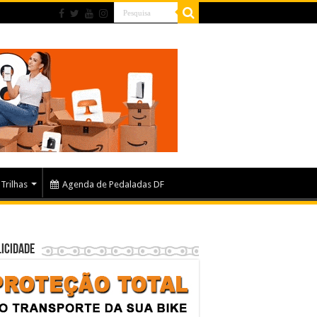
Trilhas
Agenda de Pedaladas DF
icidade