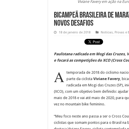
Viviane Favery em ação na Eur
Bicampeã brasileira de Mara
novos desafios
18 de janeiro de 2018
Notícias
,
Provas e 
Paulistana radicada em Mogi das Cruzes, V
e focará as competições do XCO (Cross Cou
A
temporada de 2018 do ciclismo naci
parte da ciclista
Viviane Favery
, bic
radicada em Mogi das Cruzes (SP), in
(XCO), com um objetivo bem definido: ajudar a
maio de 2018 e vai até maio de 2020, para q
vez no mountain bike feminino.
“Meu foco neste ano passa a ser o Cross Cou
ciclistas que somam pontos para o Brasil na
destaca Viviane Favery, ciclista contemplada 