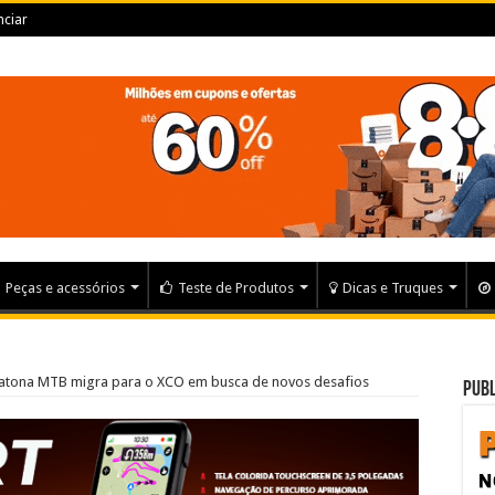
ciar
Peças e acessórios
Teste de Produtos
Dicas e Truques
ratona MTB migra para o XCO em busca de novos desafios
Publ