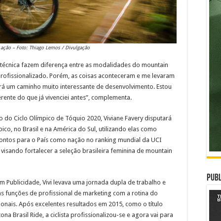
 ação – Foto: Thiago Lemos / Divulgação
e técnica fazem diferença entre as modalidades do mountain
profissionalizado. Porém, as coisas aconteceram e me levaram
erá um caminho muito interessante de desenvolvimento. Estou
ente do que já vivenciei antes”, complementa.
o do Ciclo Olímpico de Tóquio 2020, Viviane Favery disputará
o, no Brasil e na América do Sul, utilizando elas como
ontos para o País como nação no ranking mundial da UCI
a visando fortalecer a seleção brasileira feminina de mountain
Publ
 Publicidade, Vivi levava uma jornada dupla de trabalho e
as funções de profissional de marketing com a rotina do
ionais. Após excelentes resultados em 2015, como o título
na Brasil Ride, a ciclista profissionalizou-se e agora vai para