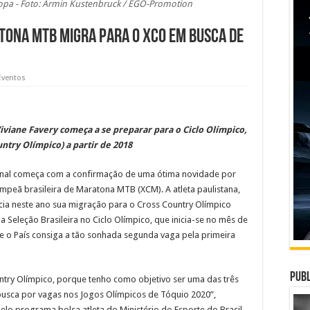
opa - Foto: Armin Kustenbruck / EGO-Promotion
tona MTB migra para o XCO em busca de
Eventos
iviane Favery começa a se preparar para o Ciclo Olímpico,
ntry Olímpico) a partir de 2018
onal começa com a confirmação de uma ótima novidade por
ampeã brasileira de Maratona MTB (XCM). A atleta paulistana,
icia neste ano sua migração para o Cross Country Olímpico
 Seleção Brasileira no Ciclo Olímpico, que inicia-se no mês de
ue o País consiga a tão sonhada segunda vaga pela primeira
Publ
ntry Olímpico, porque tenho como objetivo ser uma das três
 busca por vagas nos Jogos Olímpicos de Tóquio 2020”,
pelo programa bolsa atleta do Ministério do Esporte do Brasil.