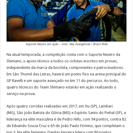
Suporte Neutro em ação – Foto: Ney Evangelista / Brasil Ride
Na atual temporada, a competição conta com o Suporte
Neutro
da
Shimano, o apoio técnico a todos os ciclistas inscritos em provas,
independente da marca da bicicleta, componentes e patrocinadores.
Em São Thomé das Letras, haverá um ponto fixo na arena principal do
GP Ravelli e um suporte avançado no km 11 do percurso. Ao todo,
quatro técnicos do Team Shimano estarão em ação realizando o
serviço na prova.
Após quatro corridas realizadas em 2017, em Itu (SP), Lambari
(MG), São João Batista do Glória (MG) e Espírito Santo do Pinhal (SP), a
liderança na elite masculina é de Pedro Hillo, com 94 pontos, contra 82
de Edvando Souza Cruz e 65 de João Paulo Firmino, que completam o
top 3. Na elite feminina, Danilas Ferreira lidera com 80 pontos,