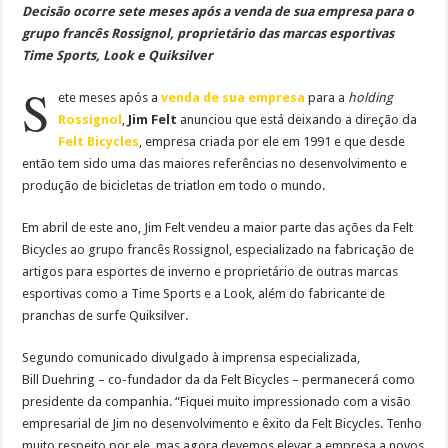
Decisão ocorre sete meses após a venda de sua empresa para o
grupo francês Rossignol, proprietário das marcas esportivas
Time Sports, Look e Quiksilver
S
ete meses após a
venda de sua empresa
para a
holding
Rossignol
,
Jim Felt
anunciou que está deixando a direção da
Felt Bicycles
, empresa criada por ele em 1991 e que desde
então tem sido uma das maiores referências no desenvolvimento e
produção de bicicletas de triatlon em todo o mundo.
Em abril de este ano, Jim Felt vendeu a maior parte das ações da Felt
Bicycles ao grupo francês Rossignol, especializado na fabricação de
artigos para esportes de inverno e proprietário de outras marcas
esportivas como a Time Sports e a Look, além do fabricante de
pranchas de surfe Quiksilver.
Segundo comunicado divulgado à imprensa especializada,
Bill Duehring – co-fundador da da Felt Bicycles – permanecerá como
presidente da companhia. “Fiquei muito impressionado com a visão
empresarial de Jim no desenvolvimento e êxito da Felt Bicycles. Tenho
muito respeito por ele, mas agora devemos elevar a empresa a novos