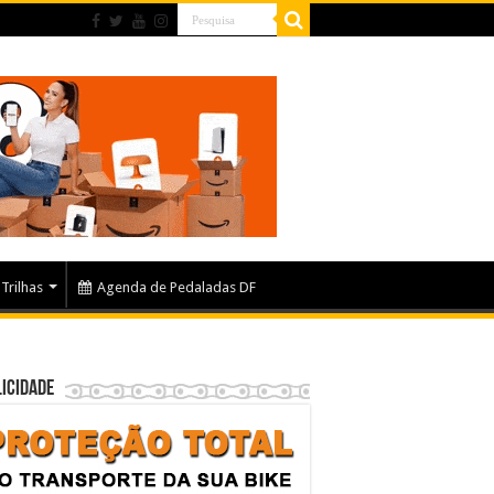
Trilhas
Agenda de Pedaladas DF
icidade