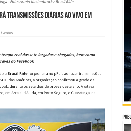
nga - Foto: Armin Kustenbruck / Brasil Ride
erá transmissões diárias ao vivo em
e Eventos
tempo real das sete largadas e chegadas, bem como
través do Facebook
ndo a
Brasil Ride
foi pioneira no pPaís ao fazer transmissões
e MTB das Américas, a organização confirmou a grade de
ok, durante os sete dias de provas deste ano. A oitava
ro, em Arraial d’Ajuda, em Porto Seguro, e Guaratinga, na
Publ