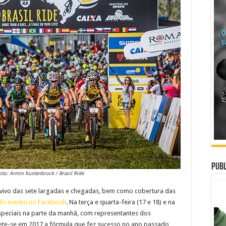
Publ
Foto: Armin Kustenbruck / Brasil Ride
ivo das sete largadas e chegadas, bem como cobertura das
do evento no Facebook
. Na terça e quarta-feira (17 e 18) e na
especiais na parte da manhã, com representantes dos
ete-se em 2017 a fórmula que fez sucesso no ano passado,