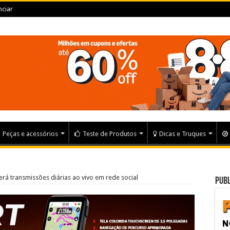
ciar
Peças e acessórios
Teste de Produtos
Dicas e Truques
terá transmissões diárias ao vivo em rede social
Publ