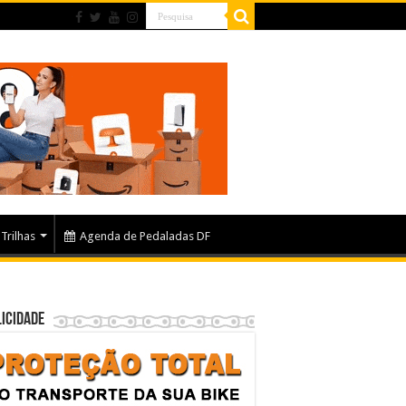
Trilhas
Agenda de Pedaladas DF
icidade