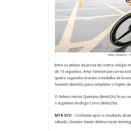
Artur Simeoni – 
Entre os atletas da prova de contra-relógio 
de 15 segundos. Artur Simeoni percorreu to
quatro segundos tiraram a medalha de bronze
fazendo 8min33s para completar o trajeto de
O chileno Hector Quintana (8min23s) ficou c
o argentino Rodrigo Corro (8min29s).
MTB XCO
– Confiante após o resultado alcan
sábado, Gustavo Xavier alinhou neste domin