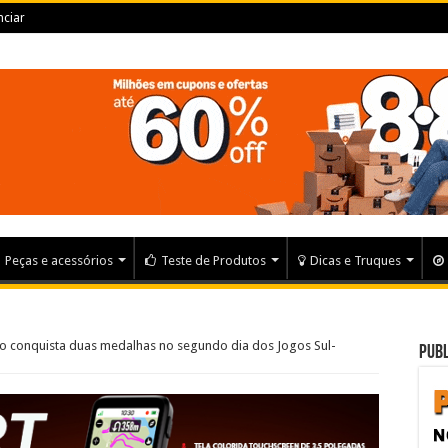
ciar
Peças e acessórios
Teste de Produtos
Dicas e Truques
iro conquista duas medalhas no segundo dia dos Jogos Sul-
Publ