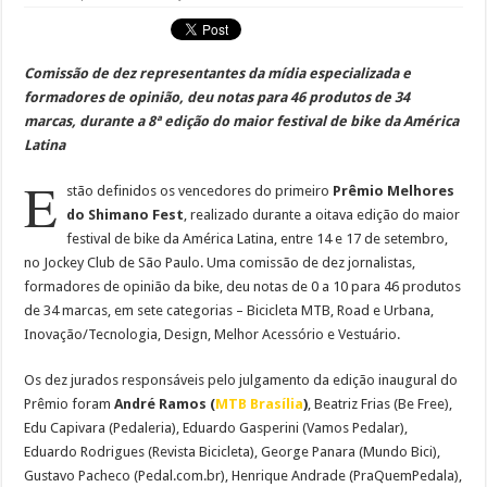
Comissão de dez representantes da mídia especializada e
formadores de opinião, deu notas para 46 produtos de 34
marcas, durante a 8ª edição do maior festival de bike da América
Latina
E
stão definidos os vencedores do primeiro
Prêmio Melhores
do Shimano Fest
, realizado durante a oitava edição do maior
festival de bike da América Latina, entre 14 e 17 de setembro,
no Jockey Club de São Paulo. Uma comissão de dez jornalistas,
formadores de opinião da bike, deu notas de 0 a 10 para 46 produtos
de 34 marcas, em sete categorias – Bicicleta MTB, Road e Urbana,
Inovação/Tecnologia, Design, Melhor Acessório e Vestuário.
Os dez jurados responsáveis pelo julgamento da edição inaugural do
Prêmio foram
André Ramos (
MTB Brasília
)
, Beatriz Frias (Be Free),
Edu Capivara (Pedaleria), Eduardo Gasperini (Vamos Pedalar),
Eduardo Rodrigues (Revista Bicicleta), George Panara (Mundo Bici),
Gustavo Pacheco (Pedal.com.br), Henrique Andrade (PraQuemPedala),