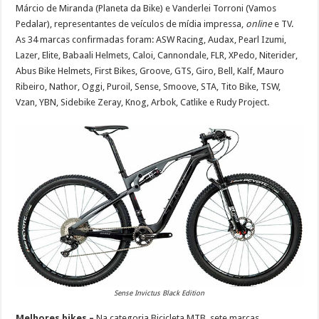
Márcio de Miranda (Planeta da Bike) e Vanderlei Torroni (Vamos
Pedalar), representantes de veículos de mídia impressa,
online
e TV.
As 34 marcas confirmadas foram: ASW Racing, Audax, Pearl Izumi,
Lazer, Elite, Babaali Helmets, Caloi, Cannondale, FLR, XPedo, Niterider,
Abus Bike Helmets, First Bikes, Groove
,
GTS, Giro, Bell, Kalf, Mauro
Ribeiro, Nathor, Oggi, Puroil, Sense, Smoove, STA, Tito Bike, TSW,
Vzan, YBN, Sidebike Zeray, Knog, Arbok, Catlike e Rudy Project.
Sense Invictus Black Edition
Melhores bikes –
Na categoria Bicicleta MTB, sete marcas