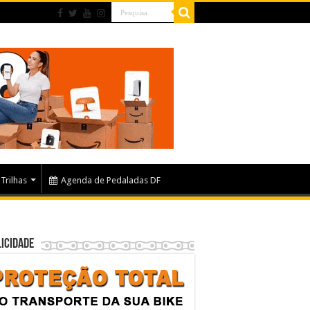
Trilhas
Agenda de Pedaladas DF
icidade