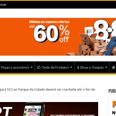
ciar
Peças e acessórios
Teste de Produtos
Dicas e Truques
ligará SCS ao Parque da Cidade deverá ser concluída até o fim do
Publ