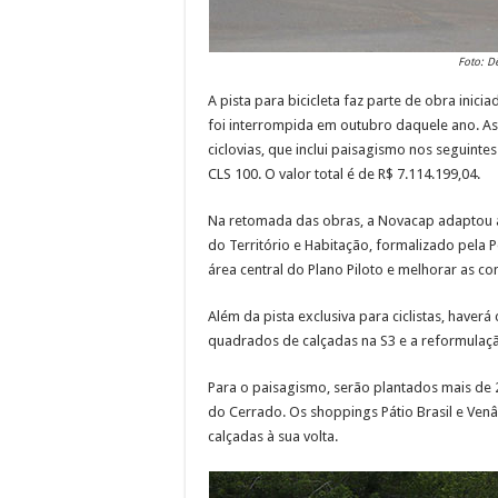
Foto: D
A pista para bicicleta faz parte de obra inici
foi interrompida em outubro daquele ano. A
ciclovias, que inclui paisagismo nos seguinte
CLS 100. O valor total é de R$ 7.114.199,04.
Na retomada das obras, a Novacap adaptou a 
do Território e Habitação, formalizado pela P
área central do Plano Piloto e melhorar as c
Além da pista exclusiva para ciclistas, haverá
quadrados de calçadas na S3 e a reformulaç
Para o paisagismo, serão plantados mais de 
do Cerrado. Os shoppings Pátio Brasil e Ven
calçadas à sua volta.