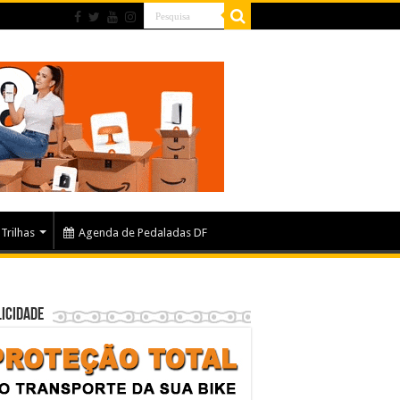
Trilhas
Agenda de Pedaladas DF
icidade