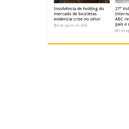
Insolvência de holding do
27ª Vol
mercado de bicicletas
Intern
evidencia crise no setor
ABC re
país e 
6 de agosto de 2026
6 de a