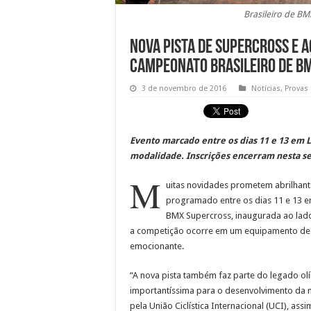
Brasileiro de BM
Nova pista de Supercross e 
Campeonato Brasileiro de B
3 de novembro de 2016
Notícias
,
Provas
Evento marcado entre os dias 11 e 13 em L
modalidade. Inscrições encerram nesta sex
M
uitas novidades prometem abrilhant
programado entre os dias 11 e 13 em 
BMX Supercross, inaugurada ao lado
a competição ocorre em um equipamento deste
emocionante.
“A nova pista também faz parte do legado o
importantíssima para o desenvolvimento da m
pela União Ciclística Internacional (UCI), as