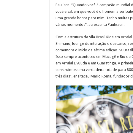
Paulisen. “Quando você é campeão mundial d
você e sabem que você é o homem a ser batid
uma grande honra para mim. Tenho muitas pr
vários momentos”, acrescenta Paulissen.
Com a estrutura da Vila Brasil Ride em Arrai
Shimano, lounge de interação e descanso, r
comemora o início da sétima edição. “A Brasil
Isso sempre aconteceu em Mucugê e Rio de C
em Arraial D’Ajuda e em Guaratinga. A prime
construímos uma verdadeira cidade para 800
três dias”, enalteceu Mario Roma, fundador da