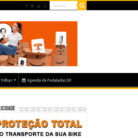
Trilhas
Agenda de Pedaladas DF
icidade