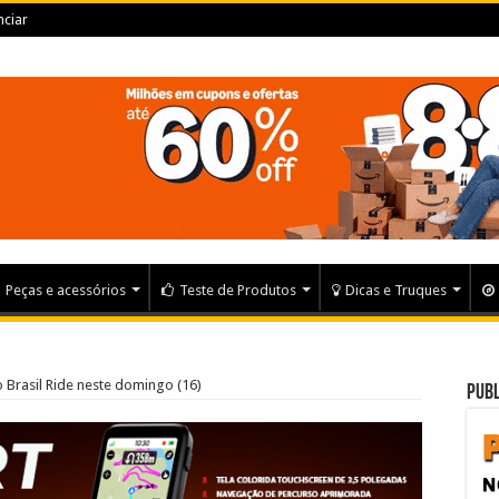
ciar
Peças e acessórios
Teste de Produtos
Dicas e Truques
 Brasil Ride neste domingo (16)
Publ