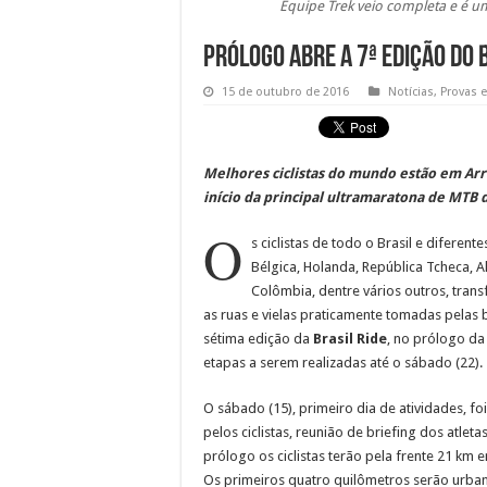
Equipe Trek veio completa e é uma
Prólogo abre a 7ª edição do 
15 de outubro de 2016
Notícias
,
Provas 
Melhores ciclistas do mundo estão em Arr
início da principal ultramaratona de MTB 
O
s ciclistas de todo o Brasil e diferen
Bélgica, Holanda, República Tcheca, Al
Colômbia, dentre vários outros, trans
as ruas e vielas praticamente tomadas pelas bi
sétima edição da
Brasil Ride
, no prólogo da
etapas a serem realizadas até o sábado (22).
O sábado (15), primeiro dia de atividades, f
pelos ciclistas, reunião de briefing dos atletas
prólogo os ciclistas terão pela frente 21 km
Os primeiros quatro quilômetros serão urban