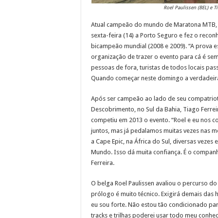
Roel Paulissen (BEL) e Ti
Atual campeão do mundo de Maratona MTB, o 
sexta-feira (14) a Porto Seguro e fez o recon
bicampeão mundial (2008 e 2009). “A prova e
organização de trazer o evento para cá é s
pessoas de fora, turistas de todos locais p
Quando começar neste domingo a verdadeira fe
Após ser campeão ao lado de seu compatriota
Descobrimento, no Sul da Bahia, Tiago Ferrei
competiu em 2013 o evento. “Roel e eu nos 
juntos, mas já pedalamos muitas vezes nas me
a Cape Epic, na África do Sul, diversas vez
Mundo. Isso dá muita confiança. É o companh
Ferreira.
O belga Roel Paulissen avaliou o percurso d
prólogo é muito técnico. Exigirá demais das h
eu sou forte. Não estou tão condicionado par
tracks e trilhas poderei usar todo meu conhe