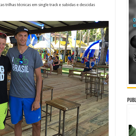
s trilhas técnicas em single track e subidas e descidas
Publ