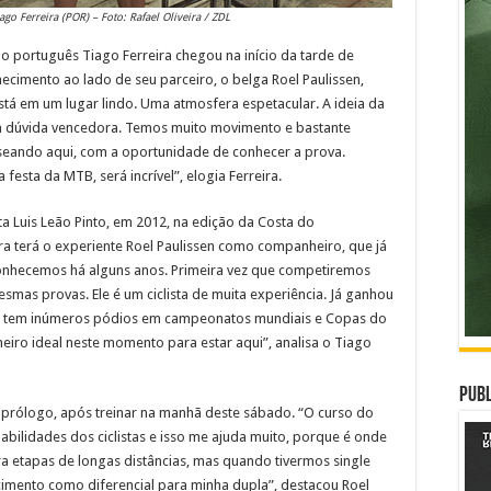
ago Ferreira (POR) – Foto: Rafael Oliveira / ZDL
português Tiago Ferreira chegou na início da tarde de
hecimento ao lado de seu parceiro, o belga Roel Paulissen,
stá em um lugar lindo. Uma atmosfera espetacular. A ideia da
em dúvida vencedora. Temos muito movimento e bastante
asseando aqui, com a oportunidade de conhecer a prova.
sta da MTB, será incrível”, elogia Ferreira.
 Luis Leão Pinto, em 2012, na edição da Costa do
ra terá o experiente Roel Paulissen como companheiro, que já
conhecemos há alguns anos. Primeira vez que competiremos
smas provas. Ele é um ciclista de muita experiência. Já ganhou
es e tem inúmeros pódios em campeonatos mundiais e Copas do
eiro ideal neste momento para estar aqui”, analisa o Tiago
Publ
o prólogo, após treinar na manhã deste sábado. “O curso do
abilidades dos ciclistas e isso me ajuda muito, porque é onde
a etapas de longas distâncias, mas quando tivermos single
cimento como diferencial para minha dupla”, destacou Roel