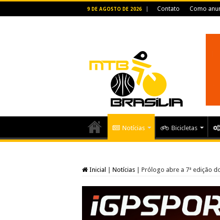
Contato
Como anun
9 DE AGOSTO DE 2026
Notícias
Bicicletas
Inicial
|
Notícias
|
Prólogo abre a 7ª edição do