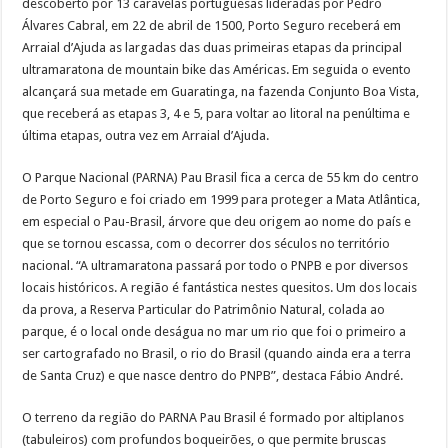
descoberto por 13 caravelas portuguesas lideradas por Pedro
Álvares Cabral, em 22 de abril de 1500, Porto Seguro receberá em
Arraial d’Ajuda as largadas das duas primeiras etapas da principal
ultramaratona de mountain bike das Américas. Em seguida o evento
alcançará sua metade em Guaratinga, na fazenda Conjunto Boa Vista,
que receberá as etapas 3, 4 e 5, para voltar ao litoral na penúltima e
última etapas, outra vez em Arraial d’Ajuda.
O Parque Nacional (PARNA) Pau Brasil fica a cerca de 55 km do centro
de Porto Seguro e foi criado em 1999 para proteger a Mata Atlântica,
em especial o Pau-Brasil, árvore que deu origem ao nome do país e
que se tornou escassa, com o decorrer dos séculos no território
nacional. “A ultramaratona passará por todo o PNPB e por diversos
locais históricos. A região é fantástica nestes quesitos. Um dos locais
da prova, a Reserva Particular do Patrimônio Natural, colada ao
parque, é o local onde deságua no mar um rio que foi o primeiro a
ser cartografado no Brasil, o rio do Brasil (quando ainda era a terra
de Santa Cruz) e que nasce dentro do PNPB”, destaca Fábio André.
O terreno da região do PARNA Pau Brasil é formado por altiplanos
(tabuleiros) com profundos boqueirões, o que permite bruscas