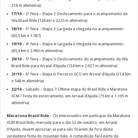
318 m altimetria)
17/10
– 2ª feira – Etapa 2: Deslocamento para o acampamento da
Vila Brasil Ride (128 km e 2225 m altimetria)
18/10
– 3ª feira – Etapa 3: Largada e chegada no acampamento
(63,5 km e 1.587)
19/10
– 4ª feira – Etapa 4: Largada e chegada no acampamento
(85,3 km e 2.963 m altimetria)
20/10
– 5ª feira – Etapa 5: Deslocamento do acampamento da Vila
Brasil Ride para Arraial d’Ajuda (134 km e 2.027 m altimetria)
21/10
– 6ª feira – Etapa 6: Percurso XCO em Arraial d’Ajuda (31,8 km
e 548 m altimetria)
22/10
– Sábado – Etapa 7: Última etapa do Brasil Ride e Maratona
XCM / Festa de encerramento, em Arraial d’Ajuda (75 km e 1.105 m
altimetria)
Maratona Brasil Ride
– Os interessados em participar da Maratona
XCM Brasil Ride, marcada para o dia 22 de outubro, em Arraial
D’Ajuda, devem apressar-se para não ficarem de fora desta
verdadeira festa do mountain bike. A competição fará parte da