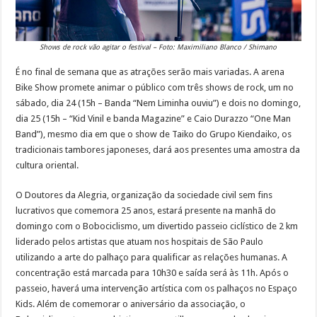
Shows de rock vão agitar o festival – Foto: Maximiliano Blanco / Shimano
É no final de semana que as atrações serão mais variadas. A arena
Bike Show promete animar o público com três shows de rock, um no
sábado, dia 24 (15h – Banda “Nem Liminha ouviu”) e dois no domingo,
dia 25 (15h – “Kid Vinil e banda Magazine” e Caio Durazzo “One Man
Band”), mesmo dia em que o show de Taiko do Grupo Kiendaiko, os
tradicionais tambores japoneses, dará aos presentes uma amostra da
cultura oriental.
O Doutores da Alegria, organização da sociedade civil sem fins
lucrativos que comemora 25 anos, estará presente na manhã do
domingo com o Bobociclismo, um divertido passeio ciclístico de 2 km
liderado pelos artistas que atuam nos hospitais de São Paulo
utilizando a arte do palhaço para qualificar as relações humanas. A
concentração está marcada para 10h30 e saída será às 11h. Após o
passeio, haverá uma intervenção artística com os palhaços no Espaço
Kids. Além de comemorar o aniversário da associação, o