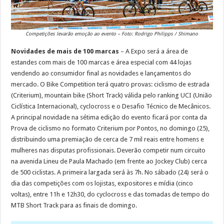
Competições levarão emoção ao evento – Foto: Rodrigo Philipps / Shimano
Novidades de mais de 100 marcas
– A Expo será a área de
estandes com mais de 100 marcas e área especial com 44 lojas
vendendo ao consumidor final as novidades e lançamentos do
mercado. O Bike Competition terá quatro provas: ciclismo de estrada
(Criterium), mountain bike (Short Track) válida pelo ranking UCI (União
Ciclística Internacional), cyclocross e o Desafio Técnico de Mecânicos.
A principal novidade na sétima edição do evento ficará por conta da
Prova de ciclismo no formato Criterium por Pontos, no domingo (25),
distribuindo uma premiação de cerca de 7 mil reais entre homens e
mulheres nas disputas profissionais. Deverão competir num circuito
na avenida Lineu de Paula Machado (em frente ao Jockey Club) cerca
de 500 ciclistas. A primeira largada será às 7h. No sábado (24) será o
dia das competições com os lojistas, expositores e mídia (cinco
voltas), entre 11h e 12h30, do cyclocross e das tomadas de tempo do
MTB Short Track para as finais de domingo.