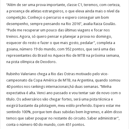
“Além de ser uma prova importante, classe C1, teremos, com certeza,
a presença de atletas estrangeiros, o que eleva ainda mais o nível da
competição. Conheço o percurso e espero conseguir um bom
desempenho, sempre pensando na Rio 2016”, avalia Raiza Goulão.
“Pude me recuperar um pouco das últimas viagens e focar nos
treinos. Agora, só quero pensar e planejar a prova no domingo,
esquecer do resto e fazer o que mais gosto, pedalar”, completa a
goiana, número 19 do mundo, com 952 pontos, que será uma das
representantes do Brasil no Aquece Rio de MTB na próxima semana,
na pista olímpica de Deodoro.
Rubinho Valeriano chega a Rio das Ostras motivado pelo vice-
campeonato da Copa América de MTB, na Argentina, quando somou
40 pontos nos rankings internacionais,há duas semanas. “Minha
expectativa é alta. Venci ano passado e vou tentar sair de novo com o
título. Os adversários vão chegar fortes, será uma pista técnica e
exigirá bastante da pilotagem, meu estilo preferido. Espero estar me
sentindo 100%, porque tem duas subidas bem íngremes, e além disso
temos que saber poupar no restante do circuito. Saber administrar”,
conta o número 60 do mundo, com 451 pontos.