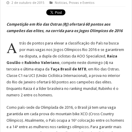
2 de outubro de 2015
Notícias
,
Provas e Eventos
Competição em Rio das Ostras (RJ) ofertará 60 pontos aos
campeões das elites, na corrida para os Jogos Olímpicos de 2016
A
trás de pontos para elevar a classificação do País na busca
por mais vagas nos Jogos Olímpicos Rio 2016 e se garantirem
na disputa, a dupla de ciclistas da AOO Specialized,
Raiza
Goulão
e
Rubinho Valeriano
, compete neste domingo (4) na
terceira e última etapa da
Taça Brasil de MTB
, em Rio das Ostras.
Classe C1 na UCI (União Ciclística Internacional), a prova no interior
do Rio de Janeiro ofertará 60 pontos aos campeões das elites.
Enquanto Raiza é a líder brasileira no ranking mundial, Rubinho é o
numero 2 entre os homens.
Como país-sede da Olimpíada de 2016, o Brasil já tem uma vaga
garantida em cada prova do mountain bike XCO (Cross Country
Olímpico). Atualmente, o País ocupa a 16ª colocação entre os homens
e a 14ª entre as mulheres nos rankings olímpicos. Para garantir mais