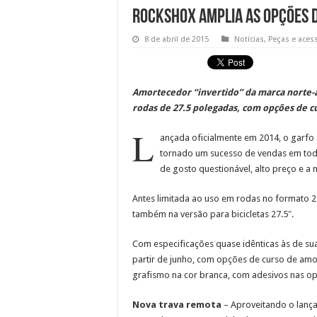
RockShox amplia as opções d
8 de abril de 2015
Notícias
,
Peças e aces
Amortecedor “invertido” da marca norte-a
rodas de 27.5 polegadas, com opções de 
L
ançada oficialmente em 2014, o garf
tornado um sucesso de vendas em todo
de gosto questionável, alto preço e a 
Antes limitada ao uso em rodas no formato 2
também na versão para bicicletas 27.5″.
Com especificações quase idênticas às de sua 
partir de junho, com opções de curso de am
grafismo na cor branca, com adesivos nas op
Nova trava remota
– Aproveitando o lança