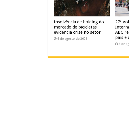
Insolvência de holding do
27ª Vol
mercado de bicicletas
Intern
evidencia crise no setor
ABC re
país e 
6 de agosto de 2026
6 de a