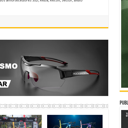
dos amortecedores SID, Reba, Recon, Sector, Bluto
Publ