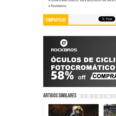
A nova trava OneLoc será acessório de série 
e Revelation.
Compartilhe
Artigos similares