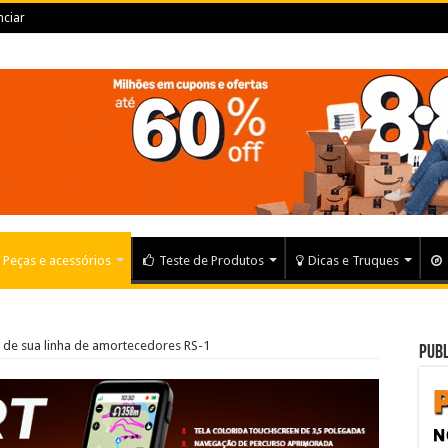
ciar
Peças e acessórios
Teste de Produtos
Dicas e Truques
 de sua linha de amortecedores RS-1
Publ