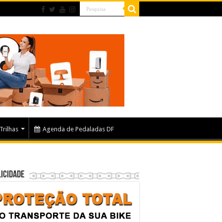
Trilhas
Agenda de Pedaladas DF
icidade