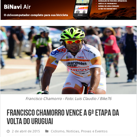
Francisco Chamorro - Foto: Luis Claudio / Bike76
Francisco Chamorro vence a 6ª etapa da
Volta do Uruguai
2 de abril de 2015
Ciclismo
,
Notícias
,
Provas e Eventos