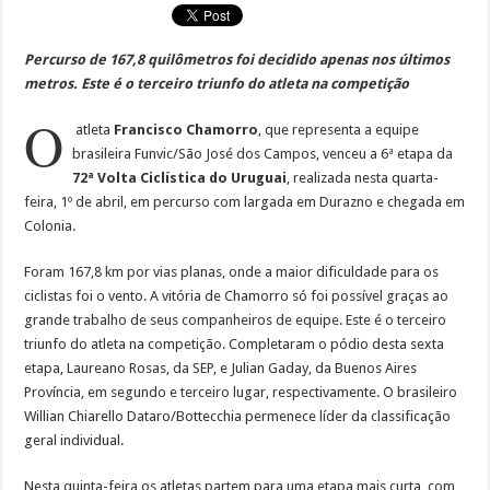
Percurso de 167,8 quilômetros foi decidido apenas nos últimos
metros. Este é o terceiro triunfo do atleta na competição
O
atleta
Francisco Chamorro
, que representa a equipe
brasileira Funvic/São José dos Campos, venceu a 6ª etapa da
72ª Volta Ciclística do Uruguai
, realizada nesta quarta-
feira, 1º de abril, em percurso com largada em Durazno e chegada em
Colonia.
Foram 167,8 km por vias planas, onde a maior dificuldade para os
ciclistas foi o vento. A vitória de Chamorro só foi possível graças ao
grande trabalho de seus companheiros de equipe. Este é o terceiro
triunfo do atleta na competição. Completaram o pódio desta sexta
etapa, Laureano Rosas, da SEP, e Julian Gaday, da Buenos Aires
Província, em segundo e terceiro lugar, respectivamente. O brasileiro
Willian Chiarello Dataro/Bottecchia permenece líder da classificação
geral individual.
Nesta quinta-feira os atletas partem para uma etapa mais curta, com