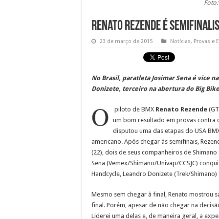
Foto:
Renato Rezende é semifinalis
23 de março de 2015
Notícias
,
Provas e 
No Brasil, paratleta Josimar Sena é vice 
Donizete, terceiro na abertura do Big Bik
O
piloto de BMX
Renato Rezende
(GT
um bom resultado em provas contra o
disputou uma das etapas do USA BMX,
americano. Após chegar às semifinais, Rezen
(22), dois de seus companheiros de Shimano
Sena (Vemex/Shimano/Univap/CCSJC) conquist
Handcycle, Leandro Donizete (Trek/Shimano) f
Mesmo sem chegar à final, Renato mostrou sa
final. Porém, apesar de não chegar na decisão
Liderei uma delas e, de maneira geral, a exp