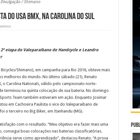
 Divulgação / Shimano
ta do USA BMX, na Carolina do Sul
Eventos
na 2ª etapa do Valeparaibano de Handcycle e Leandro
er
 Bicycles/Shimano), em campanha para Rio 2016, obteve mais
s melhores do mundo. No último sábado (21), Renato
 o Carolina Nationals, válido pelo campeonato norte-
de terminou na quinta colocação de sua bateria. No domingo
 Sports Team também estiveram em ação. Enquanto Josimar
ou em Cachoeira Paulista o vice do Valeparaibano de
oi o terceiro no Big Biker, em Itanhandu (MG).
tisfação com o resultado. “Meu objetivo era fazer mais uma
Publ
, consegui boas colocações nas baterias classificatórias.
eriência serve como aprendizado”, destacou Renato. “A prova