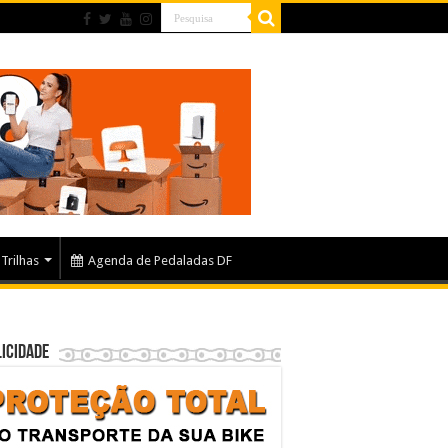
Trilhas
Agenda de Pedaladas DF
icidade