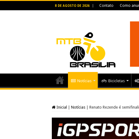
Contato
Como anun
8 DE AGOSTO DE 2026
Notícias
Bicicletas
Inicial
|
Notícias
|
Renato Rezende é semifinal