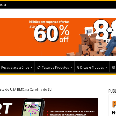
ciar
Peças e acessórios
Teste de Produtos
Dicas e Truques
ista do USA BMX, na Carolina do Sul
Publ