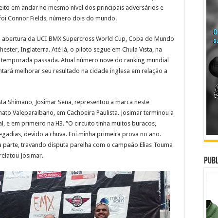
feito em andar no mesmo nível dos principais adversários e
 foi Connor Fields, número dois do mundo.
na abertura da UCI BMX Supercross World Cup, Copa do Mundo
ster, Inglaterra. Até lá, o piloto segue em Chula Vista, na
e a temporada passada. Atual número nove do ranking mundial
tentará melhorar seu resultado na cidade inglesa em relação a
sta Shimano, Josimar Sena, representou a marca neste
to Valeparaibano, em Cachoeira Paulista. Josimar terminou a
, e em primeiro na H3. “O circuito tinha muitos buracos,
gadias, devido a chuva. Foi minha primeira prova no ano.
a parte, travando disputa parelha com o campeão Elias Touma
relatou Josimar.
Publ