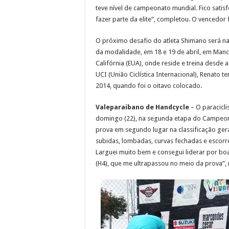
teve nível de campeonato mundial. Fico satis
fazer parte da elite”, completou. O vencedor
O próximo desafio do atleta Shimano será 
da modalidade, em 18 e 19 de abril, em Manche
Califórnia (EUA), onde reside e treina desd
UCI (União Ciclística Internacional), Renato 
2014, quando foi o oitavo colocado.
Valeparaibano de Handcycle
– O paracicli
domingo (22), na segunda etapa do Campeona
prova em segundo lugar na classificação geral
subidas, lombadas, curvas fechadas e escorre
Larguei muito bem e consegui liderar por bo
(H4), que me ultrapassou no meio da prova”, 