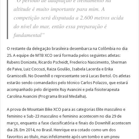
“O período de adaptação e treinamento na
altitude é muito importante para mim. A
competição será disputada a 2.600 metros acida
do nível do mar, então essa preparação é
fundamental”
O restante da delegação brasileira desembarca na Colômbia no dia
25. A equipe de MTB XCO será formada pelos seguintes atletas:
Rubens Donizete, Ricardo Pscheidt, Frederico Nascimento, Sherman
de Paiva, Luiz Coccuzi, Raiza Goulão, Isabela Lacerda e Erika
Gramiscelli. No Downhill o representante será Lucas Bertol. Os atletas
estarão sendo comandados pelo técnico Carlos Polazzo, que estará
acompanhado pelo dirigente Ruy Avancini e pela fisioterapeuta
Carolina Avancini (Programa Brasil Medalha).
A prova de Mountain Bike XCO para as categorias Elite masculino e
feminino e Sub-23 masculino e feminino acontecem no dia 29 de
março, enquanto a fase classificatória e finais do Downhill acontecem
dia 28. Em 2014, no Brasil. Henrique era cotado como um dos
favoritos ao título, mas infelizmente após um tombo e um pneu