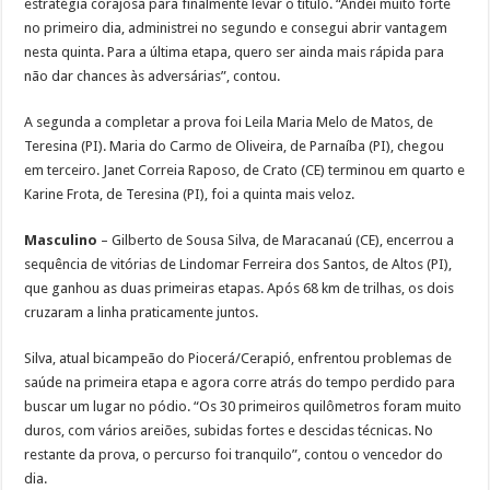
estratégia corajosa para finalmente levar o título. “Andei muito forte
no primeiro dia, administrei no segundo e consegui abrir vantagem
nesta quinta. Para a última etapa, quero ser ainda mais rápida para
não dar chances às adversárias”, contou.
A segunda a completar a prova foi Leila Maria Melo de Matos, de
Teresina (PI). Maria do Carmo de Oliveira, de Parnaíba (PI), chegou
em terceiro. Janet Correia Raposo, de Crato (CE) terminou em quarto e
Karine Frota, de Teresina (PI), foi a quinta mais veloz.
Masculino
– Gilberto de Sousa Silva, de Maracanaú (CE), encerrou a
sequência de vitórias de Lindomar Ferreira dos Santos, de Altos (PI),
que ganhou as duas primeiras etapas. Após 68 km de trilhas, os dois
cruzaram a linha praticamente juntos.
Silva, atual bicampeão do Piocerá/Cerapió, enfrentou problemas de
saúde na primeira etapa e agora corre atrás do tempo perdido para
buscar um lugar no pódio. “Os 30 primeiros quilômetros foram muito
duros, com vários areiões, subidas fortes e descidas técnicas. No
restante da prova, o percurso foi tranquilo”, contou o vencedor do
dia.