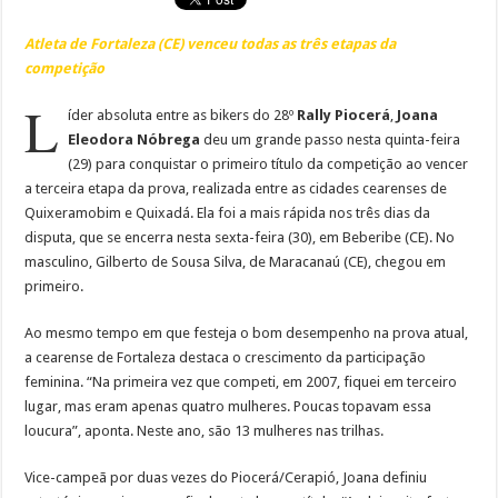
Atleta de Fortaleza (CE) venceu todas as três etapas da
competição
L
íder absoluta entre as bikers do 28º
Rally Piocerá
,
Joana
Eleodora Nóbrega
deu um grande passo nesta quinta-feira
(29) para conquistar o primeiro título da competição ao vencer
a terceira etapa da prova, realizada entre as cidades cearenses de
Quixeramobim e Quixadá. Ela foi a mais rápida nos três dias da
disputa, que se encerra nesta sexta-feira (30), em Beberibe (CE). No
masculino, Gilberto de Sousa Silva, de Maracanaú (CE), chegou em
primeiro.
Ao mesmo tempo em que festeja o bom desempenho na prova atual,
a cearense de Fortaleza destaca o crescimento da participação
feminina. “Na primeira vez que competi, em 2007, fiquei em terceiro
lugar, mas eram apenas quatro mulheres. Poucas topavam essa
loucura”, aponta. Neste ano, são 13 mulheres nas trilhas.
Vice-campeã por duas vezes do Piocerá/Cerapió, Joana definiu