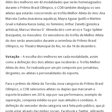
Além dos melhores em 43 modalidades que serão homenageados
durante o Prêmio Brasil Olímpico, o COB também divulgou os seis
atletas que estarão concorrendo ao troféu Melhor Atleta do Ano: Ana
Marcela Cunha (maratona aquática), Mayra Aguiar (judô) e Martine
Grael e Kahena Kunze (vela), no feminino; Arthur Zanetti (ginástica
artística), Marcus Vinicius D´Almeida (tiro com arco) e Tiago Splitter
(basquete), no masculino. Os vencedores do troféu de Melhor Atleta
do Ano serão anunciados durante a cerimônia do Prêmio Brasil
Olímpico, no Theatro Municipal do Rio, no dia 16 de dezembro.
Votação
– A escolha dos melhores em cada modalidade, assim
como a definição dos dois atletas que receberão o Troféu Melhor
Atleta do Ano, foi realizada por um júri composto por jornalistas,
dirigentes, ex-atletas e personalidades do esporte.
Para o prêmio de Atleta da Torcida, nova categoria do Prêmio Brasil
Olímpico, o COB selecionou atletas ou duplas que marcaram o
esporte brasileiro em 2014, seja por sua performance, exemplo de
superação, conquista inédita ou por suas atitudes e condutas. A
definição do vencedor desta categoria será feita pelo público, que já
pode votar através das mídias sociais, Facebook e Twitter, utilizando