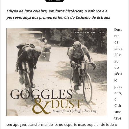
Edição de luxo celebra, em fotos históricas, o esforço e a
perseverança dos primeiros heróis do Ciclismo de Estrada
Dura
nte
os
anos
20 e
30
do
sécu
lo
pass
ado,
o
Cicli
smo
teve
seu apogeu, transformando-se no esporte mais popular de todo o