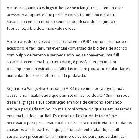
A marca espanhola
Wings Bike Carbon
lançou recentemente um
acessório adaptador que permite converter uma bicicleta full
suspension em um modelo semi-rígido, deixando, segundo o
fabricante, a bicicleta mais veloz e leve.
A ideia dos desenvolvedores ao criarem o
A-34
, como é chamado o
acessório, é facilitar uma eventual conversão da bicicleta de acordo
com o tipo de terreno a ser pedalado. Ao se converter uma full
suspension em uma bike ‘rabo duro’, é possível ter um melhor
desempenho em estradas asfaltadas ou com poucas irregularidades,
aumentando assim a eficiência da pedalada.
Segundo a Wings Bike Carbon, o A-34 não é uma peça rígida, mas
possui uma flexibilidade que permite um curso de até 10mm na roda
traseira, graças a sua construção em fibra de carbono, tornando
assim a pedalada um pouco mais confortável do que se estivéssemos
em uma bicicleta hardtail. Este nível de flexibilidade também é
necessário para preservar a balança traseira da bicicleta contra danos
causados por impactos, já que, estruturalmente falando, as full
suspension precisam ter um mínimo de curso para não se danificar