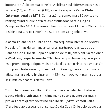
importante título em sua carreira. A ciclista Soul Riders venceu neste
sábado (16), em Chicureo (CHI), a quinta etapa da
Copa Chile
Internacional de MTB
. Com a vitória, somou mais 30 pontos no
ranking mundial, que definirá as classificadas para os Jogos
Olímpicos Rio 2016. Seu companheiro de equipe, Matheus Oliveira, foi
o sétimo na CIMTB Levorin, na Sub-17, em Congonhas (MG).
A atleta goiana foi ao Chile após uma sequência intensa de provas.
Nos dois finais de semana anteriores, participou das etapas do
Canadá e dos EUA da Copa do Mundo de MTB, em Mont-Sainte-Anne
e Windham, respectivamente. “Não tive tempo de me preparar para
esta prova, porque fiquei mais de três dias sem treinar. Mesmo assim,
fiz a prova toda sozinha, no meu ritmo. Consegui abrir das demais
atletas na largada e finalizar em 1h35m, com boa vantagem sobre a
segunda colocada”, relatou Raiza.
“Estou feliz com o resultado. O circuito era repleto de subidas e
pouco técnico. Enfrentei um clima muito seco e quente durante a
prova. Foram quatro voltas no circuito de 5,5 km”, contou Raiza.
“Agradeço ao pessoal da organização da Copa Chile pelo apoio e à