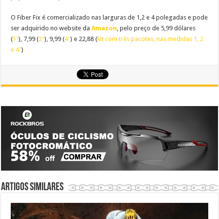
O Fiber Fix é comercializado nas larguras de 1,2 e 4 polegadas e pode
ser adquirido no website da
Amazon
, pelo preço de 5,99 dólares
(
1″
), 7,99 (
2″
), 9,99 (
4″
) e 22,88 (
kit com três pacotes, nas medidas 1, 2
e 4″
)
Artigos similares