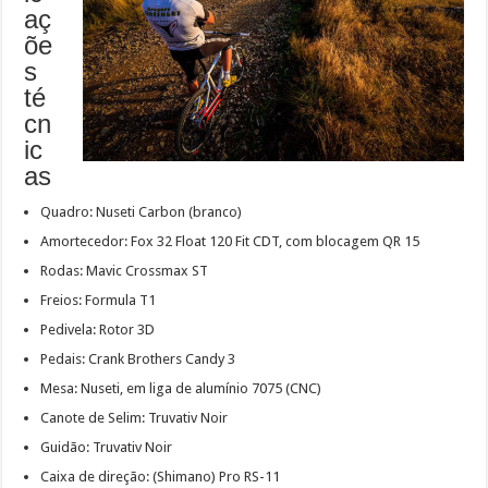
aç
õe
s
té
cn
ic
as
Quadro: Nuseti Carbon (branco)
Amortecedor: Fox 32 Float 120 Fit CDT, com blocagem QR 15
Rodas: Mavic Crossmax ST
Freios: Formula T1
Pedivela: Rotor 3D
Pedais: Crank Brothers Candy 3
Mesa: Nuseti, em liga de alumínio 7075 (CNC)
Canote de Selim: Truvativ Noir
Guidão: Truvativ Noir
Caixa de direção: (Shimano) Pro RS-11