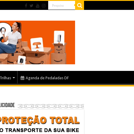
Trilhas
Agenda de Pedaladas DF
icidade