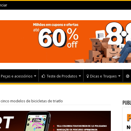
ciar
Peças e acessórios
Teste de Produtos
Dicas e Truques
e cinco modelos de bicicletas de triatlo
Publ