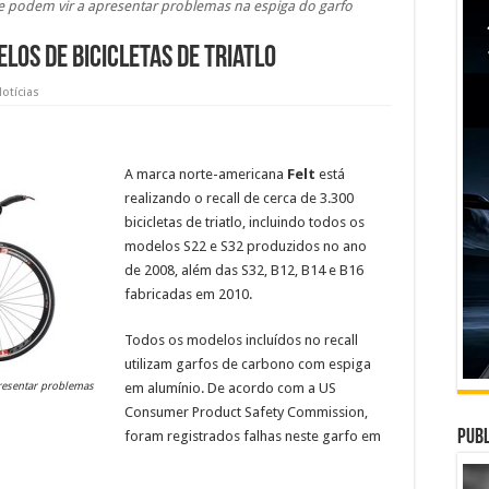
e podem vir a apresentar problemas na espiga do garfo
elos de bicicletas de triatlo
otícias
A marca norte-americana
Felt
está
realizando o recall de cerca de 3.300
bicicletas de triatlo, incluindo todos os
modelos S22 e S32 produzidos no ano
de 2008, além das S32, B12, B14 e B16
fabricadas em 2010.
Todos os modelos incluídos no recall
utilizam garfos de carbono com espiga
resentar problemas
em alumínio. De acordo com a US
Consumer Product Safety Commission,
Publ
foram registrados falhas neste garfo em