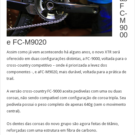
F
C-
M
90
00
e FC-M9020
Assim como já vem acontecendo há alguns anos, o novo XTR será
oferecido em duas configurações distintas, a FC-9000, voltada para o
cross-country competitivo – onde é priorizada a levez dos
componentes -, e aFC-M9020, mais durável, voltada para a prática de
trail.
A versão cross-country FC-9000 aceita pedivelas com uma ou duas
coroas, não sendo compatível com configuração de coroa tripla. Seu
pedivela possui o peso completo de apenas
640g (sem o movimento
central).
Os dentes das coroas do novo grupo são agora feitas de titânio,
reforçadas com uma estrutura em fibra de carbono.