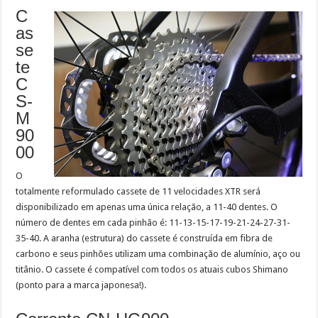
C
as
se
te
C
S-
M
90
00
O
totalmente reformulado cassete de 11 velocidades XTR será
disponibilizado em apenas uma única relação, a 11-40 dentes. O
número de dentes em cada pinhão é: 11-13-15-17-19-21-24-27-31-
35-40. A aranha (estrutura) do cassete é construída em fibra de
carbono e seus pinhões utilizam uma combinação de alumínio, aço ou
titânio. O cassete é compatível com todos os atuais cubos Shimano
(ponto para a marca japonesa!).