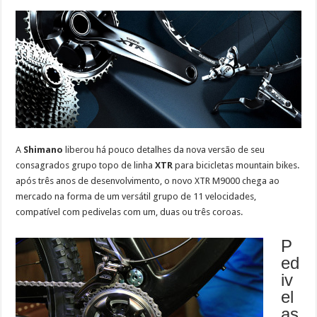
A
Shimano
liberou há pouco detalhes da nova versão de seu
consagrados grupo topo de linha
XTR
para bicicletas mountain bikes.
após três anos de desenvolvimento, o novo XTR M9000 chega ao
mercado na forma de um versátil grupo de 11 velocidades,
compatível com pedivelas com um, duas ou três coroas.
P
ed
iv
el
as