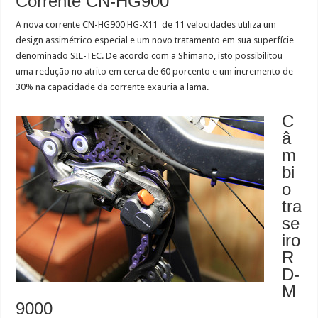
Corrente CN-HG900
A nova corrente CN-HG900 HG-X11 de 11 velocidades utiliza um
design assimétrico especial e um novo tratamento em sua superfície
denominado SIL-TEC. De acordo com a Shimano, isto possibilitou
uma redução no atrito em cerca de 60 porcento e um incremento de
30% na capacidade da corrente exauria a lama.
C
â
m
bi
o
tra
se
iro
R
D-
M
9000