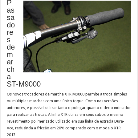
P
as
sa
do
re
s
de
m
ar
ch
a
ST-M9000
Os novos trocadores de marcha XTR M9000 permite a troca simples
ou múltiplas marchas com uma único toque. Como nas versões
anteriores, é possível utilizar tanto o polegar quanto o dedo indicador
para realizar as trocas. A linha XTR utiliza em seus cabos o mesmo
revestimento polimerizado utilizado em sua linha de estrada Dura-
Ace, reduzinda a fricção em 20% comparado com o modelo XTR
2013.