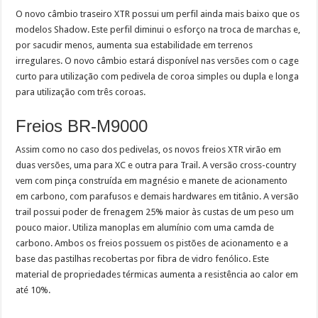
O novo câmbio traseiro XTR possui um perfil ainda mais baixo que os
modelos Shadow. Este perfil diminui o esforço na troca de marchas e,
por sacudir menos, aumenta sua estabilidade em terrenos
irregulares.
O novo câmbio estará disponível nas versões com o cage
curto para utilização com pedivela de coroa simples ou dupla e longa
para utilização com três coroas.
Freios BR-M9000
Assim como no caso dos pedivelas, os novos freios XTR virão em
duas versões, uma para XC e outra para Trail. A versão cross-country
vem com pinça construída em magnésio e manete de acionamento
em carbono, com parafusos e demais hardwares em titânio. A versão
trail possui poder de frenagem 25% maior às custas de um peso um
pouco maior. Utiliza manoplas em alumínio com uma camda de
carbono. Ambos os freios possuem os pistões de acionamento e a
base das pastilhas recobertas por fibra de vidro fenólico. Este
material de propriedades térmicas aumenta a resistência ao calor em
até 10%.