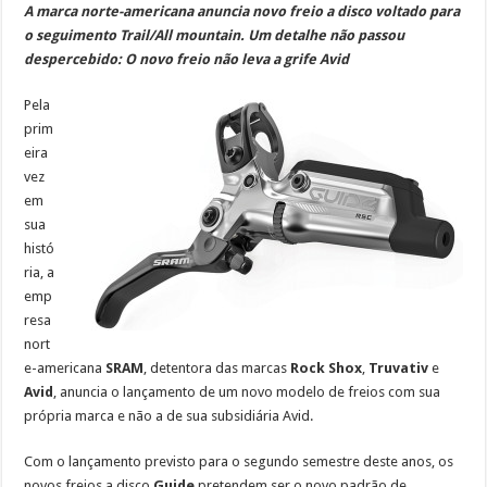
A marca norte-americana anuncia novo freio a disco voltado para
o seguimento Trail/All mountain. Um detalhe não passou
despercebido: O novo freio não leva a grife Avid
Pela
prim
eira
vez
em
sua
histó
ria, a
emp
resa
nort
e-americana
SRAM
, detentora das marcas
Rock Shox
,
Truvativ
e
Avid
, anuncia o lançamento de um novo modelo de freios com sua
própria marca e não a de sua subsidiária Avid.
Com o lançamento previsto para o segundo semestre deste anos, os
novos freios a disco
Guide
pretendem ser o novo padrão de