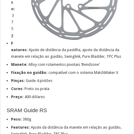
s
o:
3
7
5
g
F
eatures:
Ajuste de distância da pastilha, ajuste da distância da
manete em relação ao guidão, Swinglink, Pure Bladder, TPC Plus
Manete:
Alloy com rolamentos pivotais ‘Bendzone’
Fixação no guidão:
compatível com o sistema MatchMaker X
Pinças:
Guide 4 pistões
Cores:
Preto ou prata
Preço:
400 dólares
SRAM Guide RS
Peso
:
380g
Features:
Ajuste da distância da manete em relação ao guidão,
Swinglink, Pure Bladder, TPC Plus