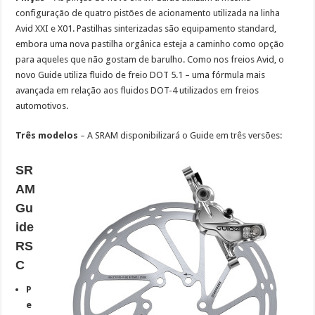
configuração de quatro pistões de acionamento utilizada na linha
Avid XXI e X01. Pastilhas sinterizadas são equipamento standard,
embora uma nova pastilha orgânica esteja a caminho como opção
para aqueles que não gostam de barulho. Como nos freios Avid, o
novo Guide utiliza fluido de freio DOT 5.1 – uma fórmula mais
avançada em relação aos fluidos DOT-4 utilizados em freios
automotivos.
Três modelos
– A SRAM disponibilizará o Guide em três versões:
SR
AM
Gu
ide
RS
C
P
e