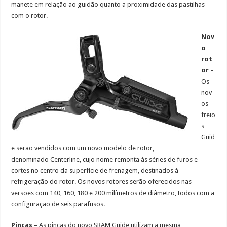
manete em relação ao guidão quanto a proximidade das pastilhas
com o rotor.
Nov
o
rot
or
–
Os
nov
os
freio
s
Guid
e serão vendidos com um novo modelo de rotor,
denominado Centerline, cujo nome remonta às séries de furos e
cortes no centro da superfície de frenagem, destinados à
refrigeração do rotor. Os novos rotores serão oferecidos nas
versões com 140, 160, 180 e 200 milímetros de diâmetro, todos com a
configuração de seis parafusos.
Pinças
– As pinças do novo SRAM Guide utilizam a mesma