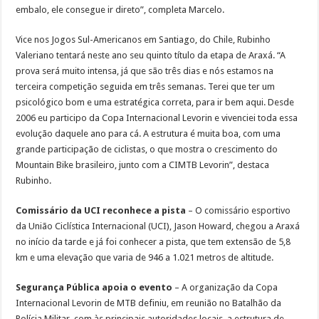
embalo, ele consegue ir direto”, completa Marcelo.
Vice nos Jogos Sul-Americanos em Santiago, do Chile, Rubinho
Valeriano tentará neste ano seu quinto título da etapa de Araxá. “A
prova será muito intensa, já que são três dias e nós estamos na
terceira competição seguida em três semanas. Terei que ter um
psicológico bom e uma estratégica correta, para ir bem aqui. Desde
2006 eu participo da Copa Internacional Levorin e vivenciei toda essa
evolução daquele ano para cá. A estrutura é muita boa, com uma
grande participação de ciclistas, o que mostra o crescimento do
Mountain Bike brasileiro, junto com a CIMTB Levorin”, destaca
Rubinho.
Comissário da UCI reconhece a pista
– O comissário esportivo
da União Ciclística Internacional (UCI), Jason Howard, chegou a Araxá
no início da tarde e já foi conhecer a pista, que tem extensão de 5,8
km e uma elevação que varia de 946 a 1.021 metros de altitude.
Segurança Pública apoia o evento
– A organização da Copa
Internacional Levorin de MTB definiu, em reunião no Batalhão da
Polícia Militar, com às principais autoridades locais, a estrutura de