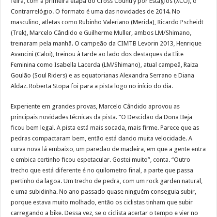
feira, com a primeira etapa do Cross Country por Estágios (XCO), o
Contrarrelógio. O formato é uma das novidades de 2014. No
masculino, atletas como Rubinho Valeriano (Merida), Ricardo Pscheidt
(Trek), Marcelo Cândido e Guilherme Muller, ambos LM/Shimano,
treinaram pela manhã. O campeão da CIMTB Levorin 2013, Henrique
Avancini (Caloi), treinou à tarde ao lado dos destaques da Elite
Feminina como Isabella Lacerda (LM/Shimano), atual campeã, Raiza
Goulão (Soul Riders) e as equatorianas Alexandra Serrano e Diana
Aldaz. Roberta Stopa foi para a pista logo no início do dia.
Experiente em grandes provas, Marcelo Cândido aprovou as
principais novidades técnicas da pista. “O Descidão da Dona Beja
ficou bem legal. A pista está mais socada, mais firme. Parece que as
pedras compactaram bem, então está dando muita velocidade. A
curva nova lá embaixo, um paredão de madeira, em que a gente entra
e embica certinho ficou espetacular. Gostei muito”, conta. “Outro
trecho que está diferente é no quilometro final, a parte que passa
pertinho da lagoa. Um trecho de pedra, com um rock garden natural,
e uma subidinha. No ano passado quase ninguém conseguia subir,
porque estava muito molhado, então os ciclistas tinham que subir
carregando a bike. Dessa vez, se o ciclista acertar o tempo e vier no