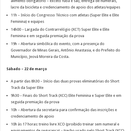
alimento obrigatório – exceto fubá e sal), entrega de numerais,
lacre da bicicleta e credenciamento de apoio dos atletas/equipes
11h – Início do Congresso Técnico com atletas (Super Elite e Elite
Feminina) e equipes
14h00 – Largada do Contrarrelógio (XCT) Super Elite e Elite
Feminina e em seguida premiação da prova
19h – Abertura simbólica do evento, com a presença do
Governador de Minas Gerais, Antônio Anastasia, e do Prefeito do
Município, Jeová Moreira da Costa.
Sábado – 22 de março
A partir das 8h30 – Início das duas provas eliminatórias do Short
Track da Super Elite
9h30 – Finais do Short Track (XCC) Elite Feminina e Super Elite e em
seguida premiação da prova
10h – Abertura da secretaria para confirmação das inscrições e
credenciamento de apoio
10h às 17 horas: treino livre XCO (proibido treinar sem numeral e
equipamentos de segurança) – trecho usado pelo Short Track (XCC)