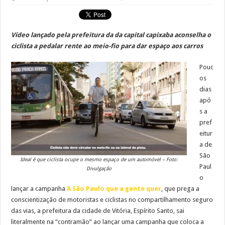
Vídeo lançado pela prefeitura da da capital capixaba aconselha o
ciclista a pedalar rente ao meio-fio para dar espaço aos carros
Pouc
os
dias
apó
s a
pref
eitur
a de
São
Ideal é que ciclista ocupe o mesmo espaço de um automóvel – Foto:
Paul
Divulgação
o
lançar a campanha
A São Paulo que a gente quer
, que prega a
conscientização de motoristas e ciclistas no compartilhamento seguro
das vias, a prefeitura da cidade de Vitória, Espírito Santo, sai
literalmente na “contramão” ao lançar uma campanha que coloca a