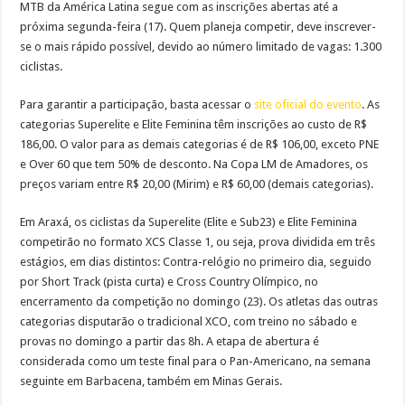
MTB da América Latina segue com as inscrições abertas até a
próxima segunda-feira (17). Quem planeja competir, deve inscrever-
se o mais rápido possível, devido ao número limitado de vagas: 1.300
ciclistas.
Para garantir a participação, basta acessar o
site oficial do evento
. As
categorias Superelite e Elite Feminina têm inscrições ao custo de R$
186,00. O valor para as demais categorias é de R$ 106,00, exceto PNE
e Over 60 que tem 50% de desconto. Na Copa LM de Amadores, os
preços variam entre R$ 20,00 (Mirim) e R$ 60,00 (demais categorias).
Em Araxá, os ciclistas da Superelite (Elite e Sub23) e Elite Feminina
competirão no formato XCS Classe 1, ou seja, prova dividida em três
estágios, em dias distintos: Contra-relógio no primeiro dia, seguido
por Short Track (pista curta) e Cross Country Olímpico, no
encerramento da competição no domingo (23). Os atletas das outras
categorias disputarão o tradicional XCO, com treino no sábado e
provas no domingo a partir das 8h. A etapa de abertura é
considerada como um teste final para o Pan-Americano, na semana
seguinte em Barbacena, também em Minas Gerais.