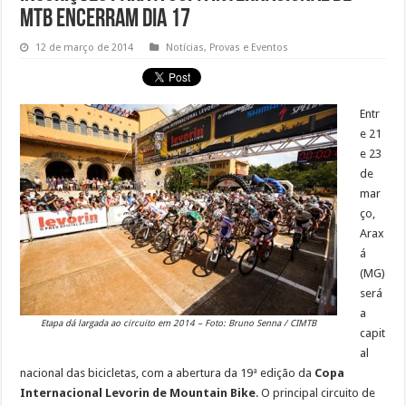
MTB encerram dia 17
12 de março de 2014
Notícias
,
Provas e Eventos
Entr
e 21
e 23
de
mar
ço,
Arax
á
(MG)
será
a
Etapa dá largada ao circuito em 2014 – Foto: Bruno Senna / CIMTB
capit
al
nacional das bicicletas, com a abertura da 19ª edição da
Copa
Internacional Levorin de Mountain Bike
. O principal circuito de