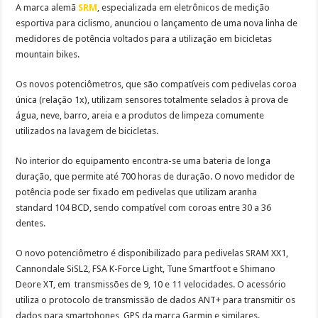
A marca alemã
SRM
, especializada em eletrônicos de medição
esportiva para ciclismo, anunciou o lançamento de uma nova linha de
medidores de potência voltados para a utilização em bicicletas
mountain bikes.
Os novos potenciômetros, que são compatíveis com pedivelas coroa
única (relação 1x), utilizam sensores totalmente selados à prova de
água, neve, barro, areia e a produtos de limpeza comumente
utilizados na lavagem de bicicletas.
No interior do equipamento encontra-se uma bateria de longa
duração, que permite até 700 horas de duração. O novo medidor de
potência pode ser fixado em pedivelas que utilizam aranha
standard
104 BCD, sendo compatível com coroas entre 30 a 36
dentes.
O novo potenciômetro é disponibilizado para pedivelas SRAM XX1,
Cannondale SiSL2, FSA K-Force Light, Tune Smartfoot e Shimano
Deore XT, em transmissões de 9, 10 e 11 velocidades. O acessório
utiliza o protocolo de transmissão de dados ANT+ para transmitir os
dados para smartphones, GPS da marca Garmin e similares.