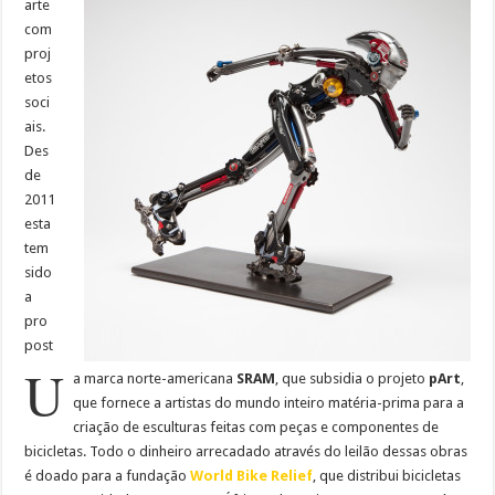
arte
com
proj
etos
soci
ais.
Des
de
2011
esta
tem
sido
a
pro
post
U
a marca norte-americana
SRAM
, que subsidia o projeto
pArt
,
que fornece a artistas do mundo inteiro matéria-prima para a
criação de esculturas feitas com peças e componentes de
bicicletas. Todo o dinheiro arrecadado através do leilão dessas obras
é doado para a fundação
World Bike Relief
, que distribui bicicletas