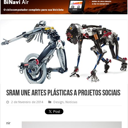
SRAM une artes plásticas a projetos sociais
2 de fevereiro de 2014
Design
,
Notícias
nir