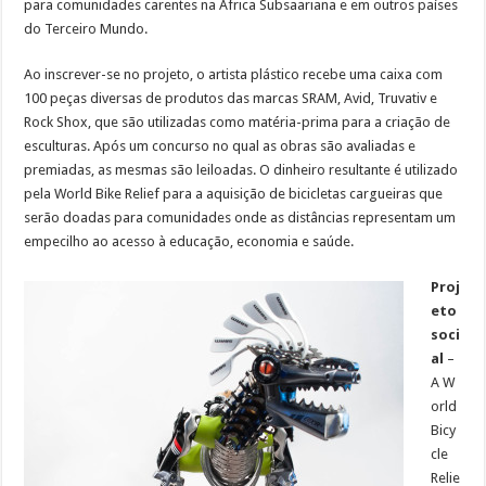
para comunidades carentes na África Subsaariana e em outros países
do Terceiro Mundo.
Ao inscrever-se no projeto, o artista plástico recebe uma caixa com
100 peças diversas de produtos das marcas SRAM, Avid, Truvativ e
Rock Shox, que são utilizadas como matéria-prima para a criação de
esculturas. Após um concurso no qual as obras são avaliadas e
premiadas, as mesmas são leiloadas. O dinheiro resultante é utilizado
pela World Bike Relief para a aquisição de bicicletas cargueiras que
serão doadas para comunidades onde as distâncias representam um
empecilho ao acesso à educação, economia e saúde.
Proj
eto
soci
al
–
A W
orld
Bicy
cle
Relie