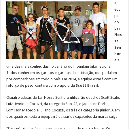
A
equi
pe
do
Lar
Nos
sa
Sen
hor
a
é
uma das mais conhecidas no cenário do mountain bike nacional.
Todos conhecem os garotos e garotas da instituição, que pedalam
por competições em todo o país. Em 2014, a equipe estará com um
reforço de peso: contará com o apoio da
Scott Brasil
.
Osuatro atletas do Lar Nossa Senhora utilizarão quadros Scott Scale:
Luiz Henrique Cocuzzi, da categoria Sub-23, e Jaqueline Borba,
Edmilson Macedo e Juliano Cocuzzi, os três da categoria Júnior. Além
dos quadros, toda a equipe irá utilizar os capacetes da marca suíça.
“Para nós do Lar é um grande passo olhando para o futuro. Os